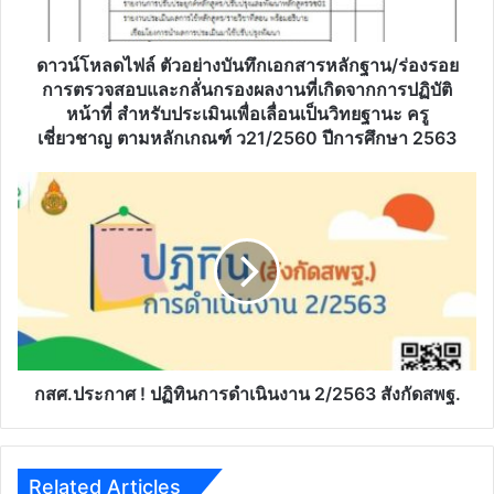
ร่อง
รอย
การ
ดาวน์โหลดไฟล์ ตัวอย่างบันทึกเอกสารหลักฐาน/ร่องรอย
ตรวจ
การตรวจสอบและกลั่นกรองผลงานที่เกิดจากการปฏิบัติ
สอบ
หน้าที่ สำหรับประเมินเพื่อเลื่อนเป็นวิทยฐานะ ครู
และ
เชี่ยวชาญ ตามหลักเกณฑ์ ว21/2560 ปีการศึกษา 2563
กลั่น
กรอง
กสศ.ประกาศ
ผล
!
งาน
ปฏิทิน
ที่
การ
เกิด
ดำเนิน
จาก
งาน
การ
2/2563
ปฏิบัติ
สังกัด
หน้าที่
สพฐ.
สำหรับ
กสศ.ประกาศ ! ปฏิทินการดำเนินงาน 2/2563 สังกัดสพฐ.
ประเมิน
เพื่อ
เลื่อน
เป็น
Related Articles