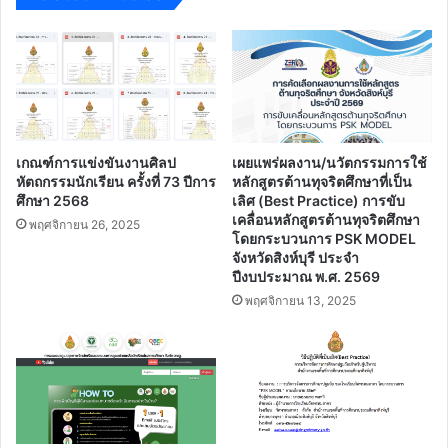
วิทยฐานะ
ครู
เชี่ยวชาญ
ตาม
หลัก
เกณฑ์
ว21/2560
ปี
เกณฑ์การแข่งขันงานศิลป
เผยแพร่ผลงาน/นวัตกรรมการใช้
การ
หัตถกรรมนักเรียน ครั้งที่ 73 ปีการ
หลักสูตรต้านทุจริตศึกษาที่เป็น
ศึกษา
ศึกษา 2568
เลิศ (Best Practice) การขับ
2563
เคลื่อนหลักสูตรต้านทุจริตศึกษา
พฤศจิกายน 26, 2025
โดยกระบวนการ PSK MODEL
จังหวัดสิงห์บุรี ประจํา
ปีงบประมาณ พ.ศ. 2569
พฤศจิกายน 13, 2025