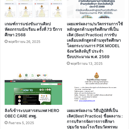
21
ผ่าน
70%
ได้
เกณฑ์การแข่งขันงานศิลป
เผยแพร่ผลงาน/นวัตกรรมการใช้
รับ
หัตถกรรมนักเรียน ครั้งที่ 73 ปีการ
หลักสูตรต้านทุจริตศึกษาที่เป็น
เกียรติ
ศึกษา 2568
เลิศ (Best Practice) การขับ
เคลื่อนหลักสูตรต้านทุจริตศึกษา
บัตร
พฤศจิกายน 26, 2025
โดยกระบวนการ PSK MODEL
ผ่าน
จังหวัดสิงห์บุรี ประจํา
อีเมล
ปีงบประมาณ พ.ศ. 2569
ที่
พฤศจิกายน 13, 2025
ลง
ทะเบียน
ลิงก์เข้าระบบสารสนเทศ HERO
เผยแพร่ผลงาน วิธีปฏิบัติที่เป็น
OBEC CARE สพฐ.
เลิศ(Best Practice) ชื่อผลงาน :
การบริหารจัดการการศึกษา
กันยายน 5, 2025
ปฐมวัย ของโรงเรียนวัดพรหม