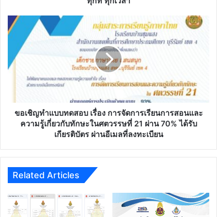
ทุกที่ ทุกเวลา
(New
Normal
ขอ
Education)
เชิญ
เรียน
ทำ
รู้
แบบ
ได้
ทดสอบ
ทุก
เรื่อง
ที่
การ
ทุก
จัดการ
เวลา
เรียน
การ
ขอเชิญทำแบบทดสอบ เรื่อง การจัดการเรียนการสอนและ
สอน
ความรู้เกี่ยวกับทักษะในศตวรรษที่ 21 ผ่าน 70% ได้รับ
และ
เกียรติบัตร ผ่านอีเมลที่ลงทะเบียน
ความ
รู้
เกี่ยว
กับ
Related Articles
ทักษะ
ใน
ศตวรรษ
ที่