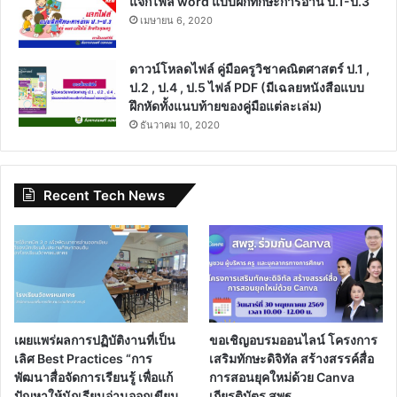
แจกไฟล์ word แบบฝึกทักษะการอ่าน ป.1-ป.3
เมษายน 6, 2020
ดาวน์โหลดไฟล์ คู่มือครูวิชาคณิตศาสตร์ ป.1 ,
ป.2 , ป.4 , ป.5 ไฟล์ PDF (มีเฉลยหนังสือแบบ
ฝึกหัดทั้งแนบท้ายของคู่มือแต่ละเล่ม)
ธันวาคม 10, 2020
Recent Tech News
เผยแพร่ผลการปฏิบัติงานที่เป็น
ขอเชิญอบรมออนไลน์ โครงการ
เลิศ Best Practices “การ
เสริมทักษะดิจิทัล สร้างสรรค์สื่อ
พัฒนาสื่อจัดการเรียนรู้ เพื่อแก้
การสอนยุคใหม่ด้วย Canva
ปัญหาให้นักเรียนอ่านออกเขียน
เกียรติบัตร สพฐ.