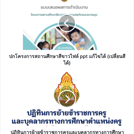
โครงการ
สถาน
ศึกษา
สี
ขาว
ไฟล์
ppt
แก้ไข
ได้
ปกโครงการสถานศึกษาสีขาวไฟล์ ppt แก้ไขได้ (เปลี่ยนสี
(เปลี่ยน
ได้)
สี
ได้)
ปฏิทิน
การ
ย้าย
ข้าราชการ
ครู
และ
บุคลากร
ทางการ
ศึกษา
ตำแหน่ง
ปฏิทินการย้ายข้าราชการครูและบุคลากรทางการศึกษา