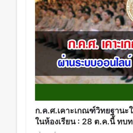
ก.ค.ศ.เคาะเกณฑ์วิทยฐานะ
ในห้องเรียน : 28 ต.ค.นี้ ทบ