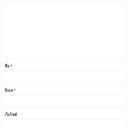
ค
ว
า
ม
เ
ห็
น
*
ชื่อ
*
อีเมล
*
เว็บไซต์