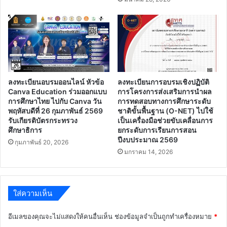
รับ
สมัคร
ระหว่าง
วัน
ที่
3
-
ลงทะเบียนอบรมออนไลน์ หัวข้อ
ลงทะเบียนการอบรมเชิงปฏิบัติ
17
Canva Education ร่วมออกแบบ
การโครงการส่งเสริมการนำผล
ธันวาคม
การศึกษาไทย ไปกับ Canva วัน
การทดสอบทางการศึกษาระดับ
2563
พฤหัสบดีที่ 26 กุมภาพันธ์ 2569
ชาติขั้นพื้นฐาน (O-NET) ไปใช้
รับเกียรติบัตรกระทรวง
เป็นเครื่องมือช่วยขับเคลื่อนการ
ศึกษาธิการ
ยกระดับการเรียนการสอน
ปีงบประมาณ 2569
กุมภาพันธ์ 20, 2026
มกราคม 14, 2026
ใส่ความเห็น
อีเมลของคุณจะไม่แสดงให้คนอื่นเห็น
ช่องข้อมูลจำเป็นถูกทำเครื่องหมาย
*