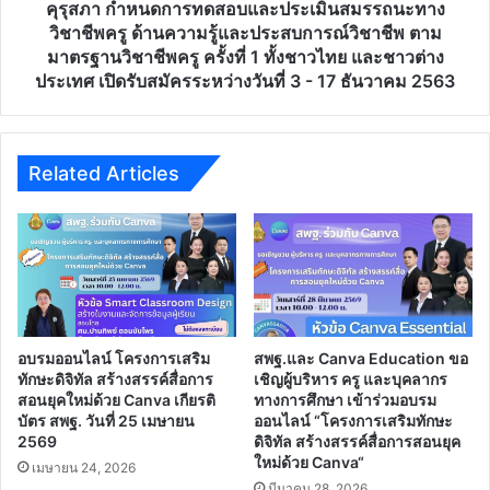
บัตร
ครู
คุรุสภา กำหนดการทดสอบและประเมินสมรรถนะทาง
ด้าน
วิชาชีพครู ด้านความรู้และประสบการณ์วิชาชีพ ตาม
ความ
มาตรฐานวิชาชีพครู ครั้งที่ 1 ทั้งชาวไทย และชาวต่าง
รู้
ประเทศ เปิดรับสมัครระหว่างวันที่ 3 - 17 ธันวาคม 2563
และ
ประสบการณ์
วิชาชีพ
ตาม
Related Articles
มาตรฐาน
วิชาชีพ
ครู
ครั้ง
ที่
1
ทั้ง
ชาว
อบรมออนไลน์ โครงการเสริม
สพฐ.และ Canva Education ขอ
ไทย
ทักษะดิจิทัล สร้างสรรค์สื่อการ
เชิญผู้บริหาร ครู และบุคลากร
และ
สอนยุคใหม่ด้วย Canva เกียรติ
ทางการศึกษา เข้าร่วมอบรม
ชาว
บัตร สพฐ. วันที่ 25 เมษายน
ออนไลน์ “โครงการเสริมทักษะ
2569
ดิจิทัล สร้างสรรค์สื่อการสอนยุค
ต่าง
ใหม่ด้วย Canva“
ประเทศ
เมษายน 24, 2026
เปิด
มีนาคม 28, 2026