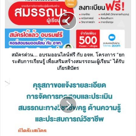
ด่วน...
อบรม
ออนไลน์
ฟรี
กับ
อจท.
โครงการ
“ยก
ระดับ
สมัครด่วน... อบรมออนไลน์ฟรี กับ อจท. โครงการ “ยก
การ
ระดับการเรียนรู้ เพื่อเสริมสร้างสมรรถนะผู้เรียน” ได้รับ
เรียน
เกียรติบัตร
รู้
เพื่อ
คุรุ
เสริม
สภา
สร้าง
กำหนดการ
สมรรถนะ
ทดสอบ
ผู้
และ
เรียน”
ประเมิน
ได้
สมรรถนะ
รับ
ทาง
เกียรติ
วิชาชีพ