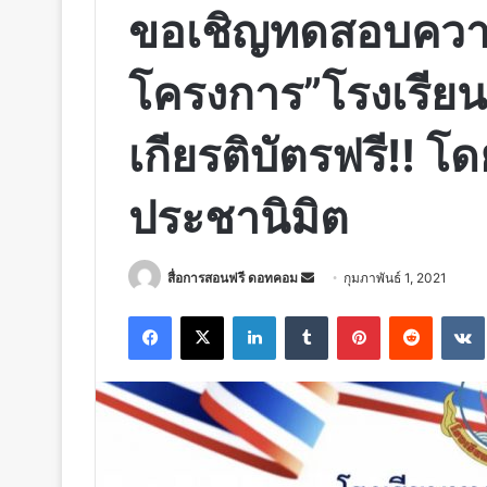
ขอเชิญทดสอบความรู
โครงการ”โรงเรียนส
เกียรติบัตรฟรี!! โ
ประชานิมิต
Send
สื่อการสอนฟรี ดอทคอม
กุมภาพันธ์ 1, 2021
an
Facebook
X
LinkedIn
Tumblr
Pinterest
Reddit
email