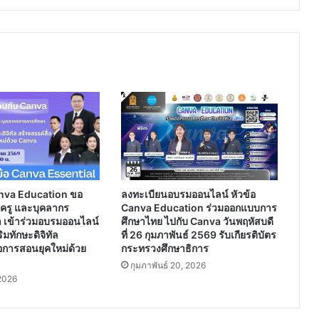
ชาติ
ด้าน
วิชา
พระพุทธ
ศาสนา
(B-
NET)
จำนวน
10
ข้อ
และ
ต้อง
ได้
nva Education ขอ
ลงทะเบียนอบรมออนไลน์ หัวข้อ
คะแนน
ร ครู และบุคลากร
Canva Education ร่วมออกแบบการ
เฉลี่ย
 เข้าร่วมอบรมออนไลน์
ศึกษาไทย ไปกับ Canva วันพฤหัสบดี
80%
มทักษะดิจิทัล
ที่ 26 กุมภาพันธ์ 2569 รับเกียรติบัตร
ถึง
่อการสอนยุคใหม่ด้วย
กระทรวงศึกษาธิการ
จะ
กุมภาพันธ์ 20, 2026
ได้
2026
รับ
เกียรติ