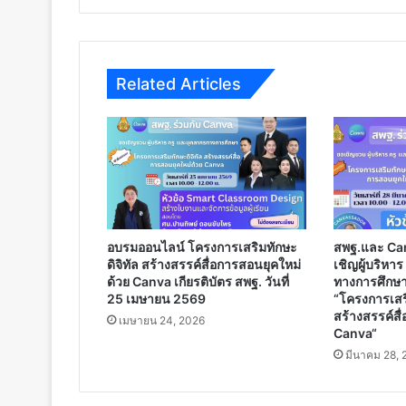
Covid-
2019
ด้วย
ระบบ
Related Articles
อิเล็กทรอนิกส์
ONIE
Learn
การ
เรียน
รู้
สู้
ภัย
Covid-
อบรมออนไลน์ โครงการเสริมทักษะ
สพฐ.และ Ca
2019
ดิจิทัล สร้างสรรค์สื่อการสอนยุคใหม่
เชิญผู้บริหา
ด้วย
ด้วย Canva เกียรติบัตร สพฐ. วันที่
ทางการศึกษา
ระบบ
25 เมษายน 2569
“โครงการเสริ
อิเล็กทรอนิกส์
สร้างสรรค์สื
เมษายน 24, 2026
สำนักงาน
Canva“
กศน.
มีนาคม 28, 