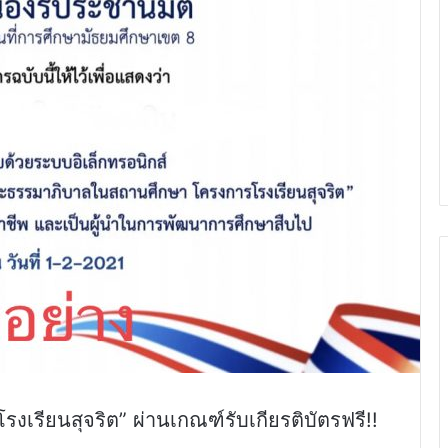
งเรียนสุจริต” ผ่านเกณฑ์รับเกียรติบัตรฟรี!!