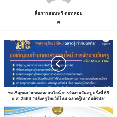
สื่อการสอนฟรี ดอทคอม
Website
ขอ
เชิญ
ชม
ถ่าย
ทด
สด
ออนไลน์
การ
จัด
งาน
ขอเชิญชมถ่ายทดสดออนไลน์ การจัดงานวันครู ครั้งที่ 65
วันครู
พ.ศ. 2564 “พลังครูไทยวิถีใหม่ ฉลาดรู้เท่าทันดิจิทัล”
ครั้ง
ที่
ขอ
65
เชิญ