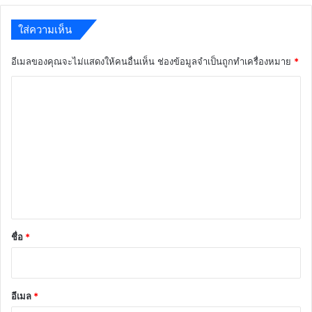
ใส่ความเห็น
อีเมลของคุณจะไม่แสดงให้คนอื่นเห็น
ช่องข้อมูลจำเป็นถูกทำเครื่องหมาย
*
ค
ว
า
ม
เ
ห็
น
*
ชื่อ
*
อีเมล
*