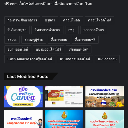
ฟรี.com เว็บไซต์เพื่อการศึกษา เพื่อพัฒนาการศึกษาไทย
กระทรวงศึกษาธิการ
คุรุสภา
ดาวน์โหลด
ดาวน์โหลดไฟล์
วันวิสาขบูชา
วิทยาการคำนวณ
สพฐ.
สภาการศึกษา
สสวท.
สอบครูผู้ช่วย
สื่อการสอน
สื่อการสอนฟรี
อบรมออนไลน์
อบรมออนไลน์ฟรี
เรียนออนไลน์
แบบทดสอบวัดความรู้ออนไลน์
แบบทดสอบออนไลน์
แผนการสอน
Last Modified Posts