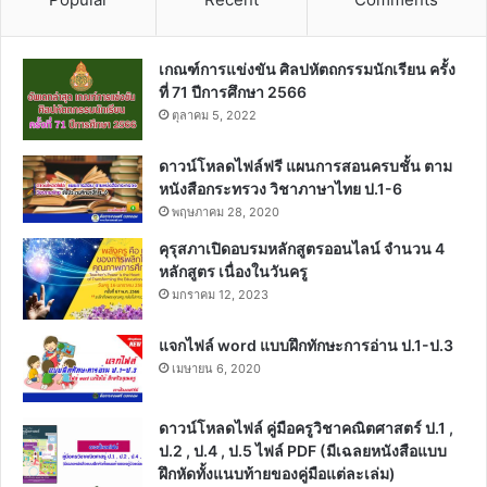
เกณฑ์การแข่งขัน ศิลปหัตถกรรมนักเรียน ครั้ง
ที่ 71 ปีการศึกษา 2566
ตุลาคม 5, 2022
ดาวน์โหลดไฟล์ฟรี แผนการสอนครบชั้น ตาม
หนังสือกระทรวง วิชาภาษาไทย ป.1-6
พฤษภาคม 28, 2020
คุรุสภาเปิดอบรมหลักสูตรออนไลน์ จำนวน 4
หลักสูตร เนื่องในวันครู
มกราคม 12, 2023
แจกไฟล์ word แบบฝึกทักษะการอ่าน ป.1-ป.3
เมษายน 6, 2020
ดาวน์โหลดไฟล์ คู่มือครูวิชาคณิตศาสตร์ ป.1 ,
ป.2 , ป.4 , ป.5 ไฟล์ PDF (มีเฉลยหนังสือแบบ
ฝึกหัดทั้งแนบท้ายของคู่มือแต่ละเล่ม)