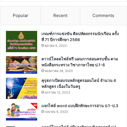
Popular
Recent
Comments
เกณฑ์การแข่งขัน ศิลปหัตถกรรมนักเรียน ครั้ง
ที่ 71 ปีการศึกษา 2566
ตุลาคม 5, 2022
ดาวน์โหลดไฟล์ฟรี แผนการสอนครบชั้น ตาม
หนังสือกระทรวง วิชาภาษาไทย ป.1-6
พฤษภาคม 28, 2020
คุรุสภาเปิดอบรมหลักสูตรออนไลน์ จำนวน 4
หลักสูตร เนื่องในวันครู
มกราคม 12, 2023
แจกไฟล์ word แบบฝึกทักษะการอ่าน ป.1-ป.3
เมษายน 6, 2020