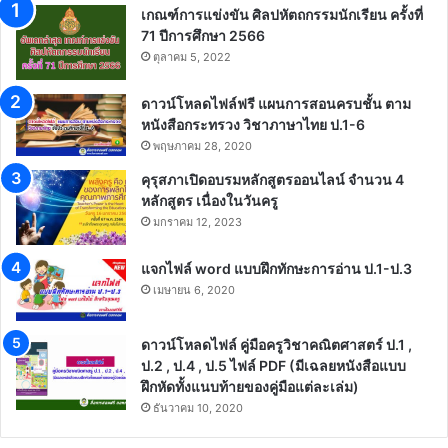
เกณฑ์การแข่งขัน ศิลปหัตถกรรมนักเรียน ครั้งที่
71 ปีการศึกษา 2566
ตุลาคม 5, 2022
ดาวน์โหลดไฟล์ฟรี แผนการสอนครบชั้น ตาม
หนังสือกระทรวง วิชาภาษาไทย ป.1-6
พฤษภาคม 28, 2020
คุรุสภาเปิดอบรมหลักสูตรออนไลน์ จำนวน 4
หลักสูตร เนื่องในวันครู
มกราคม 12, 2023
แจกไฟล์ word แบบฝึกทักษะการอ่าน ป.1-ป.3
เมษายน 6, 2020
ดาวน์โหลดไฟล์ คู่มือครูวิชาคณิตศาสตร์ ป.1 ,
ป.2 , ป.4 , ป.5 ไฟล์ PDF (มีเฉลยหนังสือแบบ
ฝึกหัดทั้งแนบท้ายของคู่มือแต่ละเล่ม)
ธันวาคม 10, 2020