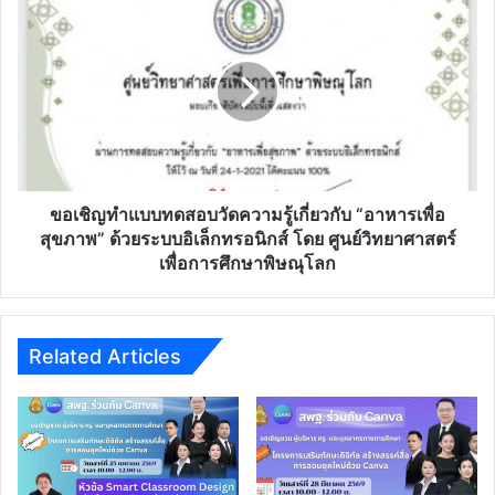
งาน
ขอ
และ
เชิญ
โครงการ”
ทำ
แบบ
ทดสอบ
วัด
ความ
รู้
เกี่ยว
กับ
ขอเชิญทำแบบทดสอบวัดความรู้เกี่ยวกับ “อาหารเพื่อ
“อาหาร
สุขภาพ” ด้วยระบบอิเล็กทรอนิกส์ โดย ศูนย์วิทยาศาสตร์
เพื่อ
เพื่อการศึกษาพิษณุโลก
สุขภาพ”
ด้วย
ระบบ
อิเล็กทรอนิกส์
Related Articles
โดย
ศูนย์
วิทยาศาสตร์
เพื่อ
การ
ศึกษา