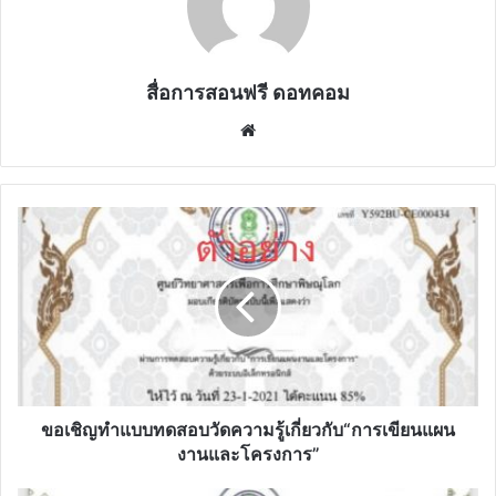
สื่อการสอนฟรี ดอทคอม
Website
ขอ
เชิญ
ทำ
แบบ
ทดสอบ
วัด
ความ
รู้
เกี่ยว
กับ“การ
ขอเชิญทำแบบทดสอบวัดความรู้เกี่ยวกับ“การเขียนแผน
เขียน
งานและโครงการ”
แผน