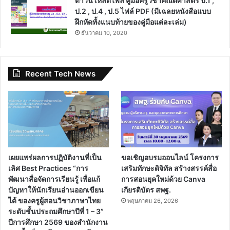
ดาวน์โหลดไฟล์ คู่มือครูวิชาคณิตศาสตร์ ป.1 ,
ป.2 , ป.4 , ป.5 ไฟล์ PDF (มีเฉลยหนังสือแบบ
ฝึกหัดทั้งแนบท้ายของคู่มือแต่ละเล่ม)
ธันวาคม 10, 2020
Recent Tech News
เผยแพร่ผลการปฏิบัติงานที่เป็น
ขอเชิญอบรมออนไลน์ โครงการ
เลิศ Best Practices “การ
เสริมทักษะดิจิทัล สร้างสรรค์สื่อ
พัฒนาสื่อจัดการเรียนรู้ เพื่อแก้
การสอนยุคใหม่ด้วย Canva
ปัญหาให้นักเรียนอ่านออกเขียน
เกียรติบัตร สพฐ.
ได้ ของครูผู้สอนวิชาภาษาไทย
พฤษภาคม 26, 2026
ระดับชั้นประถมศึกษาปีที่ 1 – 3”
ปีการศึกษา 2569 ของสำนักงาน