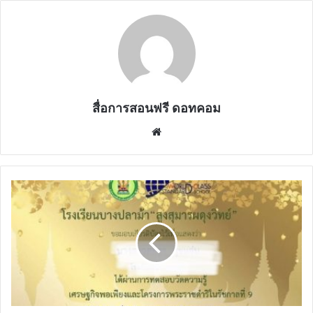
สื่อการสอนฟรี ดอทคอม
Website
ขอ
เชิญ
ทำ
แบบ
ทดสอบ
เศรษฐกิจ
พอ
เพียง
และ