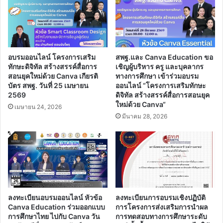
ต้อง
ได้
คะแนน
เฉลี่ย
80%
ถึง
อบรมออนไลน์ โครงการเสริม
สพฐ.และ Canva Education ขอ
จะ
ทักษะดิจิทัล สร้างสรรค์สื่อการ
เชิญผู้บริหาร ครู และบุคลากร
ได้
สอนยุคใหม่ด้วย Canva เกียรติ
ทางการศึกษา เข้าร่วมอบรม
บัตร สพฐ. วันที่ 25 เมษายน
ออนไลน์ “โครงการเสริมทักษะ
รับ
2569
ดิจิทัล สร้างสรรค์สื่อการสอนยุค
เกียรติ
ใหม่ด้วย Canva“
บัตร
เมษายน 24, 2026
มีนาคม 28, 2026
ลงทะเบียนอบรมออนไลน์ หัวข้อ
ลงทะเบียนการอบรมเชิงปฏิบัติ
Canva Education ร่วมออกแบบ
การโครงการส่งเสริมการนำผล
การศึกษาไทย ไปกับ Canva วัน
การทดสอบทางการศึกษาระดับ