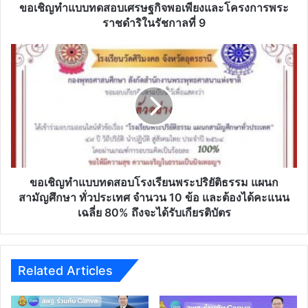
โครงการ
ขอเชิญทำแบบทดสอบเศรษฐกิจพอเพียงและโครงการพระ
พระ
ราชดำริในรัชกาลที่ 9
ราชดำริ
ใน
ขอ
รัชกาล
เชิญ
ที่
ทำ
9
แบบ
ทดสอบ
โรงเรียน
พระ
ปริยัติ
ธรรม
แผนก
ขอเชิญทำแบบทดสอบโรงเรียนพระปริยัติธรรม แผนก
สามัญ
สามัญศึกษา ทั่วประเทศ จำนวน 10 ข้อ และต้องได้คะแนน
ศึกษา
เฉลี่ย 80% ถึงจะได้รับเกียรติบัตร
ทั่ว
ประเทศ
จำนวน
10
Related Articles
ข้อ
และ