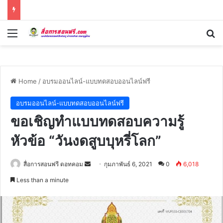
Menu
Se
Home
/
อบรมออนไลน์-แบบทดสอบออนไลน์ฟรี
อบรมออนไลน์-แบบทดสอบออนไลน์ฟรี
ขอเชิญทำแบบทดสอบความรู้
หัวข้อ “วันงดสูบบุหรี่โลก”
Send
สื่อการสอนฟรี ดอทคอม
กุมภาพันธ์ 6, 2021
0
6,018
an
Less than a minute
email