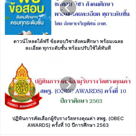
ข้อสอบ
วิชา
สังคมศึกษา
พร้อม
เฉลย
ละเอียด
ทุก
ดาวน์โหลดได้ฟรี ข้อสอบวิชาสังคมศึกษา พร้อมเฉลย
ระดับ
ละเอียด ทุกระดับชั้น พร้อมปรับใช้ได้ทันที
ชั้น
พร้อม
ปฏิทิน
ปรับ
การ
ใช้ได้
คัด
ทันที
เลือก
ผู้รับ
รางวัล
ทรง
คุณค่า
สพฐ.
(OBEC
ปฏิทินการคัดเลือกผู้รับรางวัลทรงคุณค่า สพฐ. (OBEC
AWARDS)
AWARDS) ครั้งที่ 10 ปีการศึกษา 2563
ครั้ง