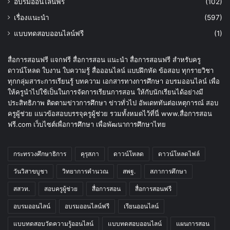
อบรมออนไลน์ฟรี
(102)
เรื่องแนะนำ
(597)
แบบทดสอบออนไลน์ฟรี
(1)
สื่อการสอนฟรี แจกฟรี สื่อการสอน แนะนำ สื่อการสอนฟรี สำหรับครู
ดาวน์โหลด ใบงาน ใบความรู้ สื่อออนไลน์ แบบฝึกหัด ข้อสอบ ทุกรายวิชา
ทุกกลุ่มสาระการเรียนรู้ บทความ เอกสารทางการศึกษา อบรมออนไลน์ เพื่อ
ให้ครูนำไปใช้เป็นในการจัดการเรียนการสอน ให้กับนักเรียนได้อย่างมี
ประสิทธิภาพ ติดตามข่าวการศึกษา ข่าวทั่วไป อัพเดททันต่อเหตุการณ์ สอบ
ครูผู้ช่วย แนวข้อสอบบรรจุครูผู้ช่วย รวมทั้งหมดไว้ที่นี่ www.สื่อการสอน
ฟรี.com เว็บไซต์เพื่อการศึกษา เพื่อพัฒนาการศึกษาไทย
กระทรวงศึกษาธิการ
คุรุสภา
ดาวน์โหลด
ดาวน์โหลดไฟล์
วันวิสาขบูชา
วิทยาการคำนวณ
สพฐ.
สภาการศึกษา
สสวท.
สอบครูผู้ช่วย
สื่อการสอน
สื่อการสอนฟรี
อบรมออนไลน์
อบรมออนไลน์ฟรี
เรียนออนไลน์
แบบทดสอบวัดความรู้ออนไลน์
แบบทดสอบออนไลน์
แผนการสอน