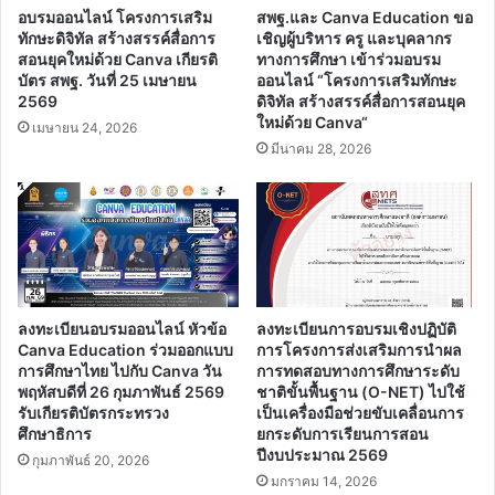
และ
อบรมออนไลน์ โครงการเสริม
สพฐ.และ Canva Education ขอ
การ
ทักษะดิจิทัล สร้างสรรค์สื่อการ
เชิญผู้บริหาร ครู และบุคลากร
ศึกษา
สอนยุคใหม่ด้วย Canva เกียรติ
ทางการศึกษา เข้าร่วมอบรม
ตาม
บัตร สพฐ. วันที่ 25 เมษายน
ออนไลน์ “โครงการเสริมทักษะ
2569
ดิจิทัล สร้างสรรค์สื่อการสอนยุค
อัธยาศัย
ใหม่ด้วย Canva“
อำเภอ
เมษายน 24, 2026
ผ่าน
มีนาคม 28, 2026
เกณฑ์
ร้อย
ละ
80
ขึ้น
ไป
ได้
ลงทะเบียนอบรมออนไลน์ หัวข้อ
ลงทะเบียนการอบรมเชิงปฏิบัติ
รับ
Canva Education ร่วมออกแบบ
การโครงการส่งเสริมการนำผล
เกียรติ
การศึกษาไทย ไปกับ Canva วัน
การทดสอบทางการศึกษาระดับ
บัตร
พฤหัสบดีที่ 26 กุมภาพันธ์ 2569
ชาติขั้นพื้นฐาน (O-NET) ไปใช้
รับเกียรติบัตรกระทรวง
เป็นเครื่องมือช่วยขับเคลื่อนการ
ศึกษาธิการ
ยกระดับการเรียนการสอน
ปีงบประมาณ 2569
กุมภาพันธ์ 20, 2026
มกราคม 14, 2026