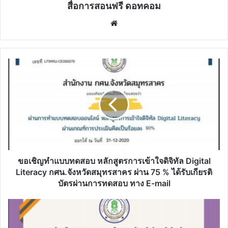
สื่อการสอนฟรี ดอทคอม
Website
ขอ
เชิญ
ทำ
แบบ
ทดสอบ
หลักสูตร
การ
เข้าใจ
ดิจิทัล
Digital
ขอเชิญทำแบบทดสอบ หลักสูตรการเข้าใจดิจิทัล Digital
Literacy
Literacy กศน.จังหวัดสมุทรสาคร ผ่าน 75 % ได้รับเกียรติ
กศน.จังหวัด
บัตรผ่านการทดสอบ ทาง E-mail
สมุทรสาคร
ผ่าน
ขอ
75
เชิญ
%
ทำ