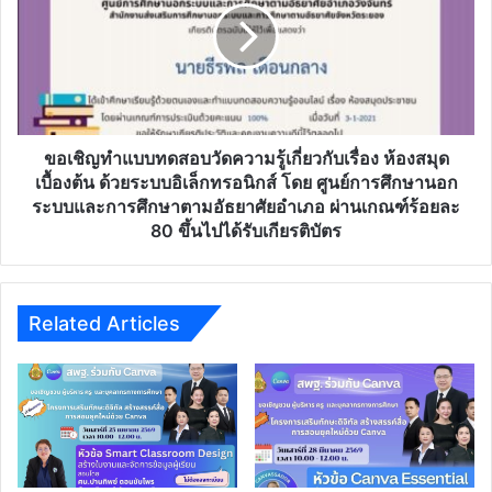
ได้
แบบ
รับ
ทดสอบ
เกียรติ
วัด
บัตร
ความ
ผ่าน
รู้
การ
เกี่ยว
ทดสอบ
กับ
ขอเชิญทำแบบทดสอบวัดความรู้เกี่ยวกับเรื่อง ห้องสมุด
ทาง
เรื่อง
เบื้องต้น ด้วยระบบอิเล็กทรอนิกส์ โดย ศูนย์การศึกษานอก
E-
ห้อง
ระบบและการศึกษาตามอัธยาศัยอำเภอ ผ่านเกณฑ์ร้อยละ
mail
สมุด
80 ขึ้นไปได้รับเกียรติบัตร
เบื้อง
ต้น
ด้วย
ระบบ
Related Articles
อิเล็กทรอนิกส์
โดย
ศูนย์
การ
ศึกษา
นอก
ระบบ