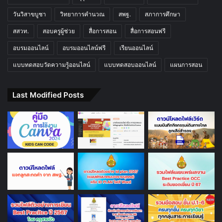
วันวิสาขบูชา
วิทยาการคำนวณ
สพฐ.
สภาการศึกษา
สสวท.
สอบครูผู้ช่วย
สื่อการสอน
สื่อการสอนฟรี
อบรมออนไลน์
อบรมออนไลน์ฟรี
เรียนออนไลน์
แบบทดสอบวัดความรู้ออนไลน์
แบบทดสอบออนไลน์
แผนการสอน
Last Modified Posts