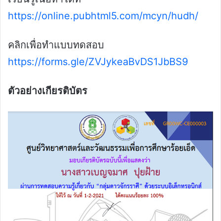
https://online.pubhtml5.com/mcyn/hudh/
คลิกเพื่อทำแบบทดสอบ
https://forms.gle/ZVJykeaBvDS1JbBS9
ตัวอย่างเกียรติบัตร