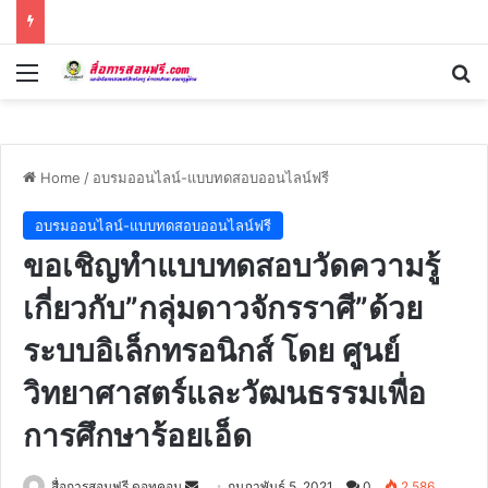
Menu
Se
Home
/
อบรมออนไลน์-แบบทดสอบออนไลน์ฟรี
อบรมออนไลน์-แบบทดสอบออนไลน์ฟรี
ขอเชิญทำแบบทดสอบวัดความรู้
เกี่ยวกับ”กลุ่มดาวจักรราศี”ด้วย
ระบบอิเล็กทรอนิกส์ โดย ศูนย์
วิทยาศาสตร์และวัฒนธรรมเพื่อ
การศึกษาร้อยเอ็ด
Send
สื่อการสอนฟรี ดอทคอม
กุมภาพันธ์ 5, 2021
0
2,586