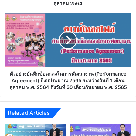
ตำแหน่ง
ตุลาคม 2564
และ
วิทยฐานะ
ตัวอย่าง
ข้าราชการ
บันทึก
ครู
ข้อ
และ
ตกลง
บุคลากร
ใน
ทางการ
การ
ศึกษา
พัฒนา
ตำแหน่ง
งาน
ครู
(Performance
ว๙/๒๕๖๔
Agreement)
ตัวอย่างบันทึกข้อตกลงในการพัฒนางาน (Performance
วัน
ปีงบประมาณ
Agreement) ปีงบประมาณ 2565 ระหว่างวันที่ 1 เดือน
ที่
2565
ตุลาคม พ.ศ. 2564 ถึงวันที่ 30 เดือนกันยายน พ.ศ. 2565
5
ระหว่าง
ตุลาคม
วัน
2564
ที่
1
Related Articles
เดือน
ตุลาคม
พ.ศ.