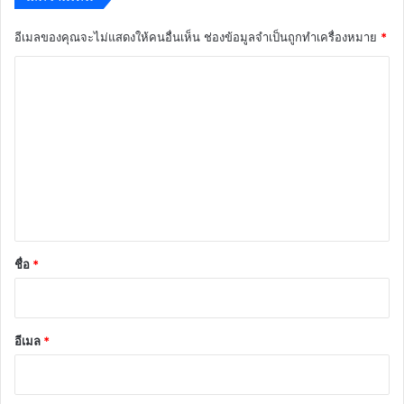
อีเมลของคุณจะไม่แสดงให้คนอื่นเห็น
ช่องข้อมูลจำเป็นถูกทำเครื่องหมาย
*
ค
ว
า
ม
เ
ห็
น
*
ชื่อ
*
อีเมล
*