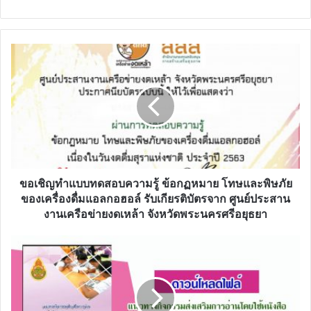
ขอ
เชิญ
ทำ
แบบ
ทดสอบ
ความ
รู้
ข้อ
กฏ
หมาย
ขอเชิญทำแบบทดสอบความรู้ ข้อกฏหมาย โทษและพิษภัย
โทษ
ของเครื่องดื่มแอลกอฮอล์ รับเกียรติบัตรจาก ศูนย์ประสาน
และ
งานเครือข่ายงดเหล้า จังหวัดพระนครศรีอยุธยา
พิษ
ภัย
ดาวน์โหลด
ของ
ไฟล์
เครื่อง
แนวทาง
ดื่ม
กิจกรรม
แอลกอฮอล์
ส่ง