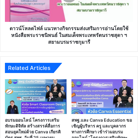
รับ
เสริม
เกียรติ
การ
บัตร
อ่าน
จาก
โดย
ศูนย์
ใช้
ดาวน์โหลดไฟล์ แนวทางกิจกรรมส่งเสริมการอ่านโดยใช้
ประสาน
หนังสือ
หนังสือพระราชนิพนธ์ ในสมเด็จพระเทพรัตนราชสุดา ฯ
งาน
พระ
สยามบรมราชกุมารี
เครือ
ราช
ข่าย
นิพนธ์
งด
ใน
เหล้า
สมเด็จ
Related Articles
จังหวัด
พระ
พระนครศรีอยุธยา
เทพ
รัตน
ราช
สุดา
ฯ
สยาม
บรม
อบรมออนไลน์ โครงการเสริม
สพฐ.และ Canva Education ขอ
ราช
ทักษะดิจิทัล สร้างสรรค์สื่อการ
เชิญผู้บริหาร ครู และบุคลากร
กุมารี
สอนยุคใหม่ด้วย Canva เกียรติ
ทางการศึกษา เข้าร่วมอบรม
บัตร สพฐ. วันที่ 25 เมษายน
ออนไลน์ “โครงการเสริมทักษะ