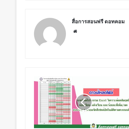
สื่อการสอนฟรี ดอทคอม
Website
แจก
ไฟล์
โปรแกรม
Excel
วิเคราะห์
ผล
สัมฤทธิ์
ก่อน
เรียน-