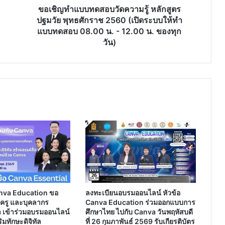
ปฐมวัย
ขอเชิญทำแบบทดสอบวัดความรู้ หลักสูตร
พุทธศักราช
ปฐมวัย พุทธศักราช 2560 (เปิดระบบให้ทำ
2560
แบบทดสอบ 08.00 น. - 12.00 น. ของทุก
(เปิด
วัน)
ระบบ
ให้
ทำ
แบบ
ทดสอบ
08.00
น.
-
12.00
น.
ของ
ทุก
วัน)
nva Education ขอ
ลงทะเบียนอบรมออนไลน์ หัวข้อ
ร ครู และบุคลากร
Canva Education ร่วมออกแบบการ
 เข้าร่วมอบรมออนไลน์
ศึกษาไทย ไปกับ Canva วันพฤหัสบดี
มทักษะดิจิทัล
ที่ 26 กุมภาพันธ์ 2569 รับเกียรติบัตร