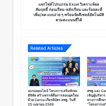
หลัง
แจกไฟล์โปรแกรม Excel วิเคราะห์ผล
เรียน
สัมฤทธิ์ ก่อนเรียน-หลังเรียน และร้อยละที่
และ
เพิ่ม/ลด แบบง่าย ๆ พร้อมจัดสีเซลล์อัตโนมัติ
ร้อย
ตามคะแนนที่ได้
ละ
ที่
เพิ่ม/
ลด
แบบ
Related Articles
ง่าย
ๆ
พร้อม
จัด
สี
เซลล์
อัตโนมัติ
ตาม
คะแนน
อบรมออนไลน์ โครงการเสริมทักษะ
สพฐ.และ Ca
ที่
ดิจิทัล สร้างสรรค์สื่อการสอนยุคใหม่
เชิญผู้บริหา
ได้
ด้วย Canva เกียรติบัตร สพฐ. วันที่
ทางการศึกษา
25 เมษายน 2569
“โครงการเสริ