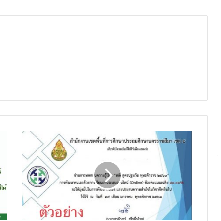
ขอ
เชิญ
ทำ
แบบ
ทดสอบ
วัด
ความ
รู้
หลักสูตร