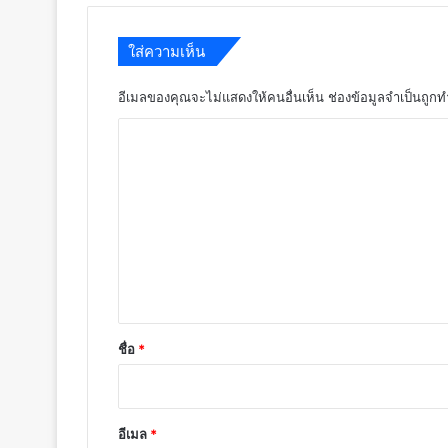
ใส่ความเห็น
อีเมลของคุณจะไม่แสดงให้คนอื่นเห็น
ช่องข้อมูลจำเป็นถูก
ค
ว
า
ม
เ
ห็
น
*
ชื่อ
*
อีเมล
*