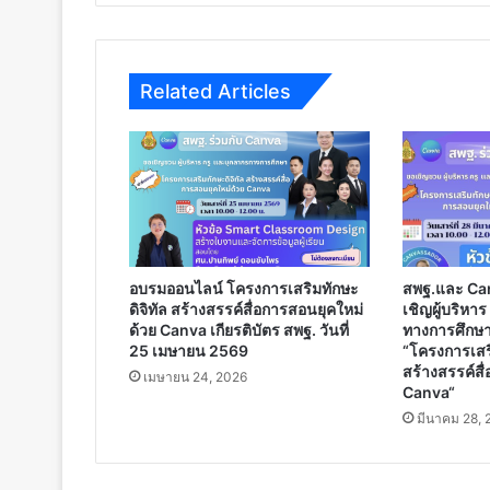
เรียน
รู้
และ
นวัตกรรม
Related Articles
การ
ใช้
งาน
google
apps
for
education
อบรมออนไลน์ โครงการเสริมทักษะ
สพฐ.และ Ca
ดิจิทัล สร้างสรรค์สื่อการสอนยุคใหม่
เชิญผู้บริหา
ด้วย Canva เกียรติบัตร สพฐ. วันที่
ทางการศึกษา
25 เมษายน 2569
“โครงการเสริ
สร้างสรรค์สื
เมษายน 24, 2026
Canva“
มีนาคม 28, 