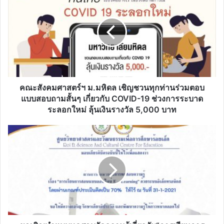
สังคม
ศาสตร์ฯ
ม.มหิดล
เชิญ
ชวน
ทุก
ท่าน
ร่วม
ตอบ
คณะสังคมศาสตร์ฯ ม.มหิดล เชิญชวนทุกท่านร่วมตอบ
แบบ
แบบสอบถามสั้นๆ เกี่ยวกับ COVID-19 ช่วงการระบาด
สอบ
ระลอกใหม่ ลุ้นเงินรางวัล 5,000 บาท
ถาม
สั้นๆ
ขอ
เกี่ยว
เชิญ
กับ
ทำ
COVID-
แบบ
19
ทดสอบ
ช่วง
วัด
การ
ความ
ระบาด
รู้
ระลอก
เกี่ยว
ใหม่