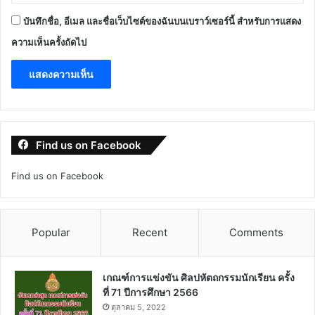
บันทึกชื่อ, อีเมล และชื่อเว็บไซต์ของฉันบนเบราว์เซอร์นี้ สำหรับการแสดง
ความเห็นครั้งถัดไป
Find us on Facebook
Find us on Facebook
Popular
Recent
Comments
เกณฑ์การแข่งขัน ศิลปหัตถกรรมนักเรียน ครั้ง
ที่ 71 ปีการศึกษา 2566
ตุลาคม 5, 2022