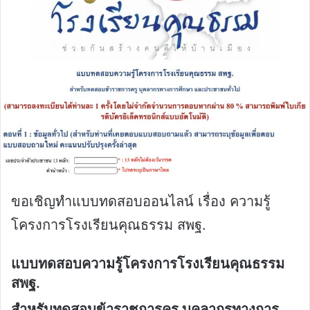
ขอเชิญทำแบบทดสอบออนไลน์ เรื่อง ความรู้
โครงการโรงเรียนคุณธรรม สพฐ.
แบบทดสอบความรู้โครงการโรงเรียนคุณธรรม
สพฐ.
สำหรับทดสอบข้าราชการครู บุคลากรทางการ