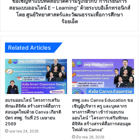
กับ“การ
ขอเชิญทำแบบทดสอบวัดความรู้เกี่ยวกับ“การเรียนการ
ลุ้น
เรียน
สอนแบบออนไลน์ E – Learning” ด้วยระบบอิเล็กทรอนิกส์
เงิน
การ
โดย ศูนย์วิทยาศาสตร์และวัฒนธรรมเพื่อการศึกษา
รางวัล
สอน
ร้อยเอ็ด
5,000
แบบ
บาท
ออนไลน์
E
–
Related Articles
Learning”
ด้วย
ระบบ
อิเล็กทรอนิกส์
โดย
ศูนย์
วิทยาศาสตร์
และ
อบรมออนไลน์ โครงการเสริม
สพฐ.และ Canva Education ขอ
วัฒนธรรม
ทักษะดิจิทัล สร้างสรรค์สื่อการ
เชิญผู้บริหาร ครู และบุคลากร
เพื่อ
สอนยุคใหม่ด้วย Canva เกียรติ
ทางการศึกษา เข้าร่วมอบรม
การ
บัตร สพฐ. วันที่ 25 เมษายน
ออนไลน์ “โครงการเสริมทักษะ
2569
ดิจิทัล สร้างสรรค์สื่อการสอนยุค
ศึกษา
ใหม่ด้วย Canva“
ร้อยเอ็ด
เมษายน 24, 2026
มีนาคม 28, 2026