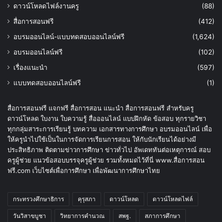
ดาวน์โหลดไฟล์งานครู
(88)
สื่อการสอนฟรี
(412)
อบรมออนไลน์-แบบทดสอบออนไลน์ฟรี
(1,624)
อบรมออนไลน์ฟรี
(102)
เรื่องแนะนำ
(597)
แบบทดสอบออนไลน์ฟรี
(1)
สื่อการสอนฟรี แจกฟรี สื่อการสอน แนะนำ สื่อการสอนฟรี สำหรับครู
ดาวน์โหลด ใบงาน ใบความรู้ สื่อออนไลน์ แบบฝึกหัด ข้อสอบ ทุกรายวิชา
ทุกกลุ่มสาระการเรียนรู้ บทความ เอกสารทางการศึกษา อบรมออนไลน์ เพื่อ
ให้ครูนำไปใช้เป็นในการจัดการเรียนการสอน ให้กับนักเรียนได้อย่างมี
ประสิทธิภาพ ติดตามข่าวการศึกษา ข่าวทั่วไป อัพเดททันต่อเหตุการณ์ สอบ
ครูผู้ช่วย แนวข้อสอบบรรจุครูผู้ช่วย รวมทั้งหมดไว้ที่นี่ www.สื่อการสอน
ฟรี.com เว็บไซต์เพื่อการศึกษา เพื่อพัฒนาการศึกษาไทย
กระทรวงศึกษาธิการ
คุรุสภา
ดาวน์โหลด
ดาวน์โหลดไฟล์
วันวิสาขบูชา
วิทยาการคำนวณ
สพฐ.
สภาการศึกษา