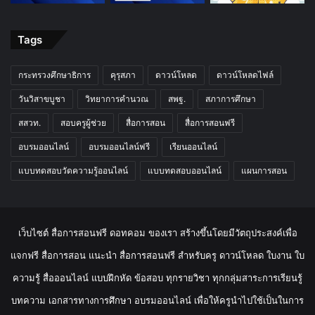
Tags
กระทรวงศึกษาธิการ
คุรุสภา
ดาวน์โหลด
ดาวน์โหลดไฟล์
วันวิสาขบูชา
วิทยาการคำนวณ
สพฐ.
สภาการศึกษา
สสวท.
สอบครูผู้ช่วย
สื่อการสอน
สื่อการสอนฟรี
อบรมออนไลน์
อบรมออนไลน์ฟรี
เรียนออนไลน์
แบบทดสอบวัดความรู้ออนไลน์
แบบทดสอบออนไลน์
แผนการสอน
เว็บไซต์ สื่อการสอนฟรี ดอทคอม ของเรา สร้างขึ้นโดยมีวัตถุประสงค์เพื่อ
แจกฟรี สื่อการสอน แนะนำ สื่อการสอนฟรี สำหรับครู ดาวน์โหลด ใบงาน ใบ
ความรู้ สื่อออนไลน์ แบบฝึกหัด ข้อสอบ ทุกรายวิชา ทุกกลุ่มสาระการเรียนรู้
บทความ เอกสารทางการศึกษา อบรมออนไลน์ เพื่อให้ครูนำไปใช้เป็นในการ