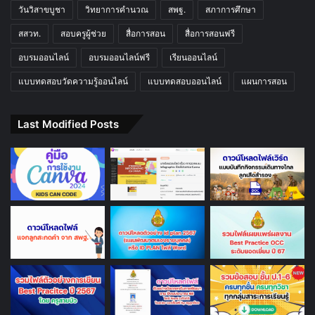
วันวิสาขบูชา
วิทยาการคำนวณ
สพฐ.
สภาการศึกษา
สสวท.
สอบครูผู้ช่วย
สื่อการสอน
สื่อการสอนฟรี
อบรมออนไลน์
อบรมออนไลน์ฟรี
เรียนออนไลน์
แบบทดสอบวัดความรู้ออนไลน์
แบบทดสอบออนไลน์
แผนการสอน
Last Modified Posts