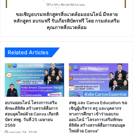
มี
หลาย
หลักสูตร
ขอเชิญอบรมหลักสูตรสิ่งแวดล้อมออนไลน์ มีหลาย
อบรม
หลักสูตร อบรมฟรี รับเกียรติบัตรฟรี โดย กรมส่งเสริม
ฟรี
คุณภาพสิ่งแวดล้อม
รับ
เกียรติ
บัตร
ฟรี
Related Articles
โดย
กรม
ส่ง
เสริม
คุณภาพ
สิ่ง
แวดล้อม
อบรมออนไลน์ โครงการเสริม
สพฐ.และ Canva Education ขอ
ทักษะดิจิทัล สร้างสรรค์สื่อการ
เชิญผู้บริหาร ครู และบุคลากร
สอนยุคใหม่ด้วย Canva เกียรติ
ทางการศึกษา เข้าร่วมอบรม
บัตร สพฐ. วันที่ 25 เมษายน
ออนไลน์ “โครงการเสริมทักษะ
2569
ดิจิทัล สร้างสรรค์สื่อการสอนยุค
ใหม่ด้วย Canva“
เมษายน 24, 2026