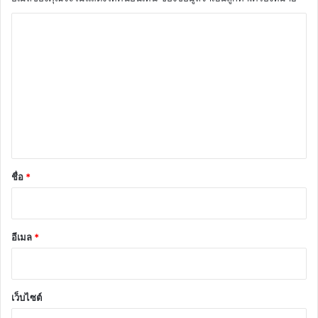
ค
ว
า
ม
เ
ห็
น
*
ชื่อ
*
อีเมล
*
เว็บไซต์