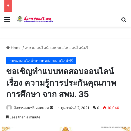
Menu
Se
Home
/
อบรมออนไลน์-แบบทดสอบออนไลน์ฟรี
อบรมออนไลน์-แบบทดสอบออนไลน์ฟรี
ขอเชิญทำแบบทดสอบออนไลน์
เรื่อง ความรู้การประกันคุณภาพ
การศึกษา จาก สพม. 35
Send
สื่อการสอนฟรี ดอทคอม
กุมภาพันธ์ 7, 2021
0
10,040
an
Less than a minute
email