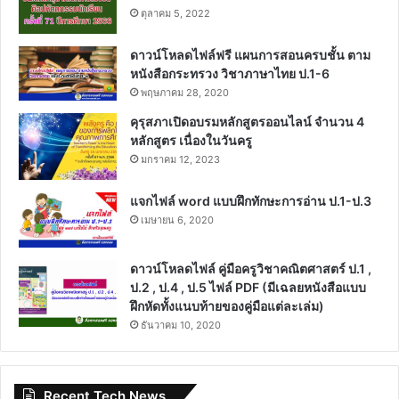
ตุลาคม 5, 2022
ดาวน์โหลดไฟล์ฟรี แผนการสอนครบชั้น ตาม
หนังสือกระทรวง วิชาภาษาไทย ป.1-6
พฤษภาคม 28, 2020
คุรุสภาเปิดอบรมหลักสูตรออนไลน์ จำนวน 4
หลักสูตร เนื่องในวันครู
มกราคม 12, 2023
แจกไฟล์ word แบบฝึกทักษะการอ่าน ป.1-ป.3
เมษายน 6, 2020
ดาวน์โหลดไฟล์ คู่มือครูวิชาคณิตศาสตร์ ป.1 ,
ป.2 , ป.4 , ป.5 ไฟล์ PDF (มีเฉลยหนังสือแบบ
ฝึกหัดทั้งแนบท้ายของคู่มือแต่ละเล่ม)
ธันวาคม 10, 2020
Recent Tech News