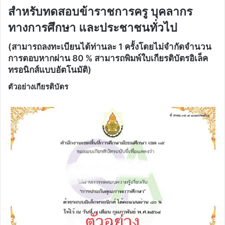
สำหรับทดสอบข้าราชการครู บุคลากร
ทางการศึกษา และประชาชนทั่วไป
(สามารถลงทะเบียนได้ท่านละ 1 ครั้งโดยไม่จำกัดจำนวน
การตอบหากผ่าน 80 % สามารถพิมพ์ใบเกียรติบัตรอิเล็ค
ทรอนิกส์แบบอัตโนมัติ)
ตัวอย่างเกียรติบัตร