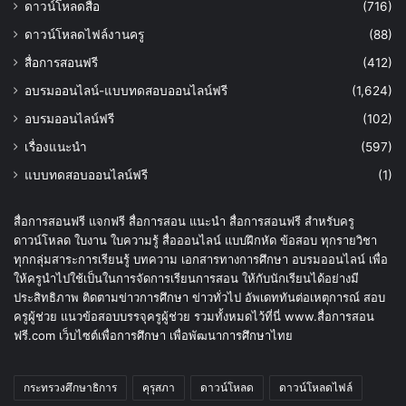
ดาวน์โหลดสื่อ
(716)
ดาวน์โหลดไฟล์งานครู
(88)
สื่อการสอนฟรี
(412)
อบรมออนไลน์-แบบทดสอบออนไลน์ฟรี
(1,624)
อบรมออนไลน์ฟรี
(102)
เรื่องแนะนำ
(597)
แบบทดสอบออนไลน์ฟรี
(1)
สื่อการสอนฟรี แจกฟรี สื่อการสอน แนะนำ สื่อการสอนฟรี สำหรับครู
ดาวน์โหลด ใบงาน ใบความรู้ สื่อออนไลน์ แบบฝึกหัด ข้อสอบ ทุกรายวิชา
ทุกกลุ่มสาระการเรียนรู้ บทความ เอกสารทางการศึกษา อบรมออนไลน์ เพื่อ
ให้ครูนำไปใช้เป็นในการจัดการเรียนการสอน ให้กับนักเรียนได้อย่างมี
ประสิทธิภาพ ติดตามข่าวการศึกษา ข่าวทั่วไป อัพเดททันต่อเหตุการณ์ สอบ
ครูผู้ช่วย แนวข้อสอบบรรจุครูผู้ช่วย รวมทั้งหมดไว้ที่นี่ www.สื่อการสอน
ฟรี.com เว็บไซต์เพื่อการศึกษา เพื่อพัฒนาการศึกษาไทย
กระทรวงศึกษาธิการ
คุรุสภา
ดาวน์โหลด
ดาวน์โหลดไฟล์