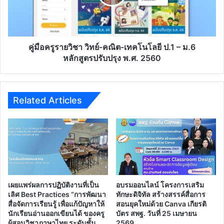
สอน
เทคโนโลยี
ใน
ป.1
ยุค
–
ดิจิทัล"
ม.6
วัน
หลักสูตร
คู่มือครูรายวิชา วิทย์-คณิต-เทคโนโลยี ป.1 – ม.6
พุธ
ปรับปรุง
หลักสูตรปรับปรุง พ.ศ. 2560
ที่
พ.ศ.
31
2560
พฤษภาคม
เวลา
Related Articles
9.00
-
12.00
น.
เผยแพร่ผลการปฏิบัติงานที่เป็น
อบรมออนไลน์ โครงการเสริม
เลิศ Best Practices “การพัฒนา
ทักษะดิจิทัล สร้างสรรค์สื่อการ
สื่อจัดการเรียนรู้ เพื่อแก้ปัญหาให้
สอนยุคใหม่ด้วย Canva เกียรติ
นักเรียนอ่านออกเขียนได้ ของครู
บัตร สพฐ. วันที่ 25 เมษายน
ผู้สอนวิชาภาษาไทย ระดับชั้น
2569