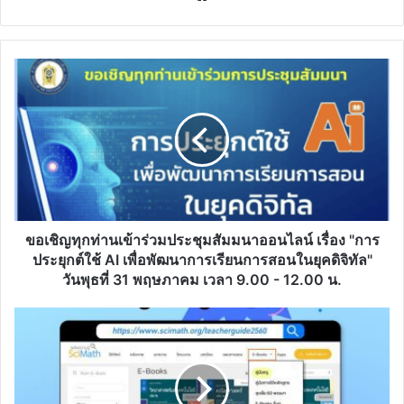
ขอ
เชิญ
ทุก
ท่าน
เข้า
ร่วม
ประชุม
สัมมนา
ออนไลน์
เรื่อง
ขอเชิญทุกท่านเข้าร่วมประชุมสัมมนาออนไลน์ เรื่อง "การ
"การ
ประยุกต์ใช้ AI เพื่อพัฒนาการเรียนการสอนในยุคดิจิทัล"
ประยุกต์
วันพุธที่ 31 พฤษภาคม เวลา 9.00 - 12.00 น.
ใช้
AI
คู่มือ
เพื่อ
ครู
พัฒนาการ
รายวิชา
เรียน
วิทย์-
การ
คณิต-