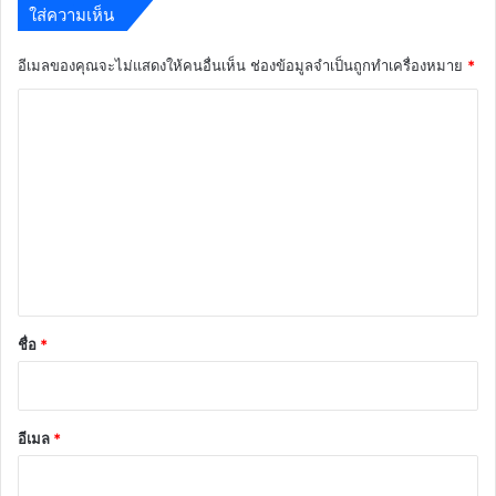
ใส่ความเห็น
อีเมลของคุณจะไม่แสดงให้คนอื่นเห็น
ช่องข้อมูลจำเป็นถูกทำเครื่องหมาย
*
ค
ว
า
ม
เ
ห็
น
*
ชื่อ
*
อีเมล
*