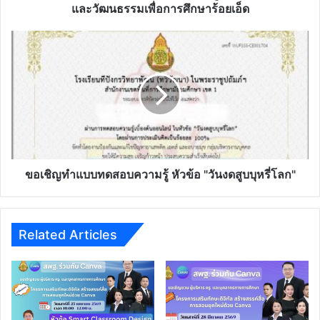
จักรราศี"ด้วย
และวัฒนธรรมเพื่อการศึกษาร้อยเอ็ด
ระบบ
อิเล็กทรอนิกส์
ขอ
โดย
เชิญ
ศูนย์
ทำ
วิทยาศาสตร์
แบบ
และ
ทดสอบ
วัฒนธรรม
ความ
เพื่อ
รู้
การ
หัวข้อ
ศึกษา
"วัน
ร้อยเอ็ด
งด
ขอเชิญทำแบบทดสอบความรู้ หัวข้อ "วันงดสูบบุหรี่โลก"
สูบ
บุหรี่
โลก"
Related Articles