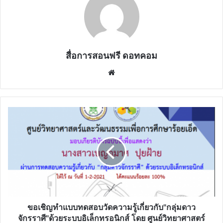
สื่อการสอนฟรี ดอทคอม
Website
ขอ
เชิญ
ทำ
แบบ
ทดสอบ
วัด
ความ
รู้
เกี่ยว
กับ"กลุ่ม
ขอเชิญทำแบบทดสอบวัดความรู้เกี่ยวกับ"กลุ่มดาว
ดาว
จักรราศี"ด้วยระบบอิเล็กทรอนิกส์ โดย ศูนย์วิทยาศาสตร์