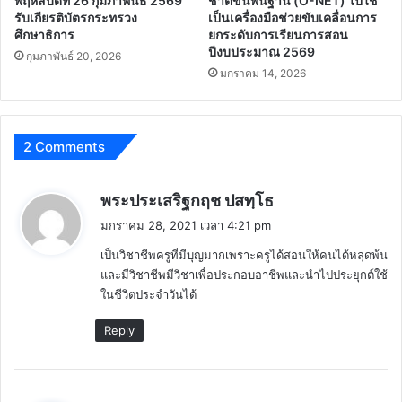
พฤหัสบดีที่ 26 กุมภาพันธ์ 2569
ชาติขั้นพื้นฐาน (O-NET) ไปใช้
รับเกียรติบัตรกระทรวง
เป็นเครื่องมือช่วยขับเคลื่อนการ
ศึกษาธิการ
ยกระดับการเรียนการสอน
ปีงบประมาณ 2569
กุมภาพันธ์ 20, 2026
มกราคม 14, 2026
2 Comments
พู
พระประเสริฐกฤช ปสทฺโธ
ด
มกราคม 28, 2021 เวลา 4:21 pm
ว่
เป็นวิชาชีพครูที่มีบุญมากเพราะครูได้สอนให้คนได้หลุดพ้น
า
และมีวิชาชีพมีวิชาเพื่อประกอบอาชีพและนำไปประยุกต์ใช้
:
ในชีวิตประจำวันได้
Reply