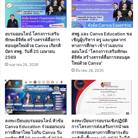
ลูก
เสือ
โลก"
โดย
ผู้
อบรมออนไลน์ โครงการเสริม
สพฐ.และ Canva Education ขอ
ที่
ทักษะดิจิทัล สร้างสรรค์สื่อการ
เชิญผู้บริหาร ครู และบุคลากร
มี
สอนยุคใหม่ด้วย Canva เกียรติ
ทางการศึกษา เข้าร่วมอบรม
บัตร สพฐ. วันที่ 25 เมษายน
ออนไลน์ “โครงการเสริมทักษะ
คะเเนน
2569
ดิจิทัล สร้างสรรค์สื่อการสอนยุค
ผ่าน
ใหม่ด้วย Canva“
เกณฑ์
เมษายน 24, 2026
มีนาคม 28, 2026
ร้อย
ละ
75
จะ
ได้
รับ
เกียรติ
บัตร
ลงทะเบียนอบรมออนไลน์ หัวข้อ
ลงทะเบียนการอบรมเชิงปฏิบัติ
Canva Education ร่วมออกแบบ
การโครงการส่งเสริมการนำผล
การศึกษาไทย ไปกับ Canva วัน
การทดสอบทางการศึกษาระดับ