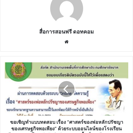
สื่อการสอนฟรี ดอทคอม
Website
ขอ
เชิญ
ทำ
แบบ
ทดสอบ
เรื่อง
“ศาสตร์
ของ
พ่อ
หลัก
ขอเชิญทำแบบทดสอบ เรื่อง “ศาสตร์ของพ่อหลักปรัชญา
ปรัชญา
ของเศรษฐกิจพอเพียง” ด้วยระบบออนไลน์ของโรงเรียน