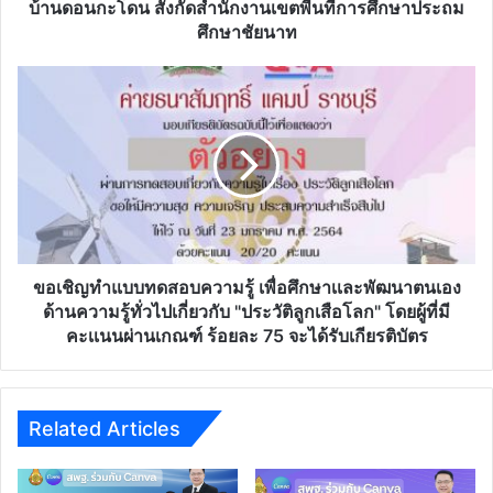
ของ
บ้านดอนกะโดน สังกัดสำนักงานเขตพื้นที่การศึกษาประถม
เศรษฐกิจ
ศึกษาชัยนาท
พอ
เพียง”
ขอ
ด้วย
เชิญ
ระบบ
ทำ
ออนไลน์
แบบ
ของ
ทดสอบ
โรงเรียน
ความ
บ้าน
รู้
ดอน
เพื่อ
กะ
ศึกษา
โดน
เเละ
ขอเชิญทำแบบทดสอบความรู้ เพื่อศึกษาเเละพัฒนาตนเอง
สังกัด
พัฒนา
ด้านความรู้ทั่วไปเกี่ยวกับ "ประวัติลูกเสือโลก" โดยผู้ที่มี
สำนักงาน
ตนเอง
คะเเนนผ่านเกณฑ์ ร้อยละ 75 จะได้รับเกียรติบัตร
เขต
ด้าน
พื้นที่
ความ
การ
รู้
ศึกษา
ทั่วไป
Related Articles
ประถม
เกี่ยว
ศึกษา
กับ
ชัยนาท
"ประวัติ