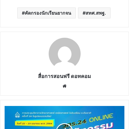
คัดกรองนักเรียนยากจน
สทศ.สพฐ.
สื่อการสอนฟรี ดอทคอม
Website
สสวท.ขอ
เชิญ
ร่วม
การ