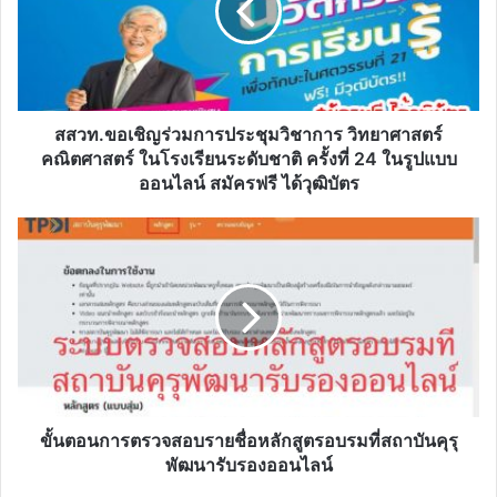
ประชุม
วิชาการ
วิทยาศาสตร์
คณิตศาสตร์
ใน
โรงเรียน
สสวท.ขอเชิญร่วมการประชุมวิชาการ วิทยาศาสตร์
ระดับ
คณิตศาสตร์ ในโรงเรียนระดับชาติ ครั้งที่ 24 ในรูปแบบ
ชาติ
ออนไลน์ สมัครฟรี ได้วุฒิบัตร
ครั้ง
ที่
ขั้น
24
ตอน
ใน
การ
รูป
ตรวจ
แบบ
สอบ
ออนไลน์
ราย
สมัคร
ชื่อ
ฟรี
หลักสูตร
ได้
อบรม
วุฒิบัตร
ที่
ขั้นตอนการตรวจสอบรายชื่อหลักสูตรอบรมที่สถาบันคุรุ
สถาบัน
พัฒนารับรองออนไลน์
คุรุ