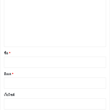
ว
า
ม
เ
ห็
น
*
ชื่อ
*
อีเมล
*
เว็บไซต์