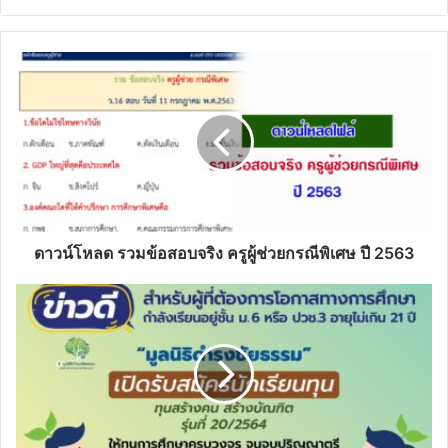
ดาวน์โหลด
รวม
ข้อสอบ
จริง
ครู
ผู้
ช่วย
กรณี
พิเศษ
ปี
ดาวน์โหลด รวมข้อสอบจริง ครูผู้ช่วยกรณีพิเศษ ปี 2563
2563
"มูลนิธิ
ดำรง
ชัย
ธรรม"
เปิด
รับ
สมัคร
ทุน