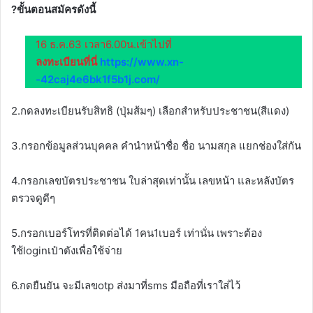
?ขั้นตอนสมัครดังนี้
16 ธ.ค.63 เวลา6.00น.เข้าไปที่
ลงทะเบียนที่นี่
https://www.xn-
-42caj4e6bk1f5b1j.com/
2.กดลงทะเบียนรับสิทธิ (ปุ่มส้มๆ) เลือกสำหรับประชาชน(สีแดง)
3.กรอกข้อมูลส่วนบุคคล คำนำหน้าชื่อ ชื่อ นามสกุล แยกช่องใส่กัน
4.กรอกเลขบัตรประชาชน ใบล่าสุดเท่านั้น เลขหน้า และหลังบัตร
ตรวจดูดีๆ
5.กรอกเบอร์โทรที่ติดต่อได้ 1คน1เบอร์ เท่านั่น เพราะต้อง
ใช้loginเป๋าตังเพื่อใช้จ่าย
6.กดยืนยัน จะมีเลขotp ส่งมาที่sms มือถือที่เราใส่ไว้