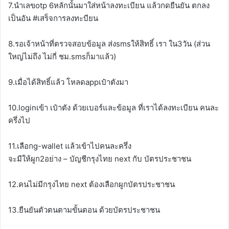
7.นำเลขotp 6หลักนั้นมาใส่หน้าลงทะเบียน แล้วกดยืนยัน ตกลง
เป็นอัน #เสร็จการลงทะบียน
8.รอเจ้าหน้าที่ตรวจสอบข้อมูล ส่งsmsให้สิทธิ์ เรา ใน3วัน (ส่วน
ใหญ่ไม่ถึง ไม่กี่ ชม.smsก็มาแล้ว)
9.เมื่อได้สิทธิ์แล้ว โหลดappเป๋าตังมา
10.loginเข้า เป๋าตัง ด้วยเบอร์และข้อมูล ที่เราได้ลงทะเบียน คนละ
ครึ่งไป
11.เลือกg-wallet แล้วเข้าไปคนละครึ่ง
จะมีให้ผูก2อย่าง – บัญชีกรุงไทย next กับ บัตรประชาชน
12.คนไม่มีกรุงไทย next ต้องเลือกผูกบัตรประชาชน
13.ยืนยันตัวตนตามขั้นตอน ด้วยบัตรประชาชน