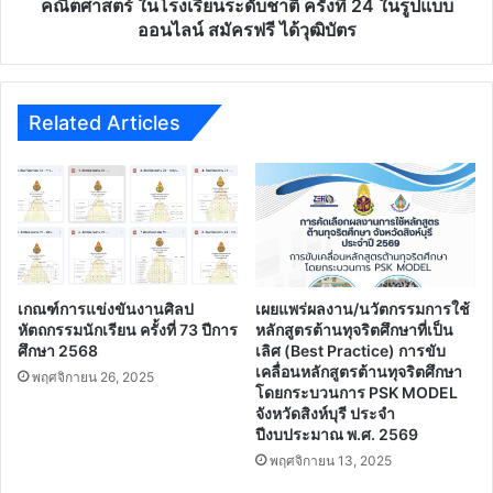
ระดับ
คณิตศาสตร์ ในโรงเรียนระดับชาติ ครั้งที่ 24 ในรูปแบบ
ฟรี
ชาติ
ออนไลน์ สมัครฟรี ได้วุฒิบัตร
ครั้ง
ที่
24
ใน
Related Articles
รูป
แบบ
ออนไลน์
สมัคร
ฟรี
ได้
วุฒิบัตร
เกณฑ์การแข่งขันงานศิลป
เผยแพร่ผลงาน/นวัตกรรมการใช้
หัตถกรรมนักเรียน ครั้งที่ 73 ปีการ
หลักสูตรต้านทุจริตศึกษาที่เป็น
ศึกษา 2568
เลิศ (Best Practice) การขับ
เคลื่อนหลักสูตรต้านทุจริตศึกษา
พฤศจิกายน 26, 2025
โดยกระบวนการ PSK MODEL
จังหวัดสิงห์บุรี ประจํา
ปีงบประมาณ พ.ศ. 2569
พฤศจิกายน 13, 2025