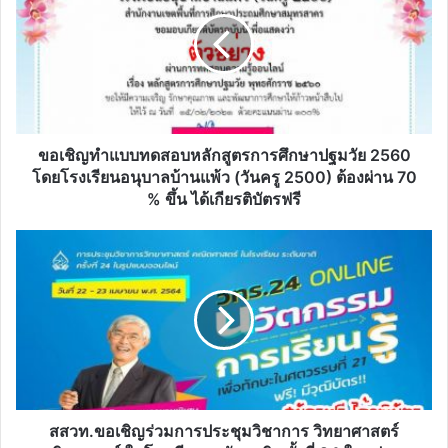
ทำ
แบบ
ทดสอบ
หลักสูตร
การ
ศึกษา
ปฐมวัย
2560
ขอเชิญทำแบบทดสอบหลักสูตรการศึกษาปฐมวัย 2560
โดย
โดยโรงเรียนอนุบาลบ้านแพ้ว (วันครู 2500) ต้องผ่าน 70
โรงเรียน
% ขึ้น ได้เกียรติบัตรฟรี
อนุบาล
บ้านแพ้ว
สสวท.ขอ
(วันครู
เชิญ
2500)
ร่วม
ต้อง
การ
ผ่าน
ประชุม
70
วิชาการ
%
วิทยาศาสตร์
ขึ้น
คณิตศาสตร์
ได้
ใน
เกียรติ
โรงเรียน
สสวท.ขอเชิญร่วมการประชุมวิชาการ วิทยาศาสตร์
บัตร