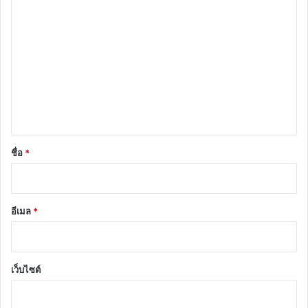
ค
ว
า
ม
เ
ห็
น
*
ชื่อ
*
อีเมล
*
เว็บไซต์