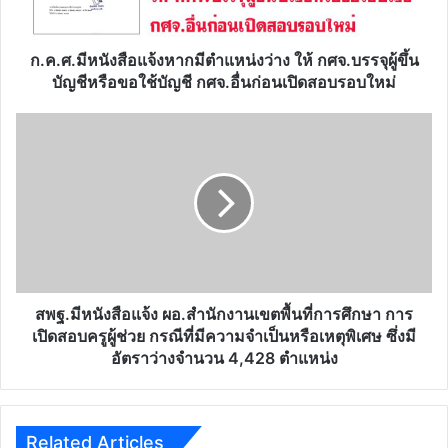
ให้
กศจ.บรรจุ
ผู้
ก.ค.ศ.มีหนังสือแจ้งหากมีตำแหน่งว่าง ให้ กศจ.บรรจุผู้ขึ้น
ขึ้น
บัญชีหรือขอใช้บัญชี กศจ.อื่นก่อนเปิดสอบรอบใหม่
บัญชี
หรือ
สพฐ.มี
ขอ
หนังสือ​
ใช้
แจ้ง​
บัญชี
ผอ.สำนักงาน
กศจ.อื่น
เขต
ก่อน
พื้นที่​
เปิด
การ
สอบ
ศึกษา​
รอบ
การ
ใหม่
เปิด
สพฐ.มีหนังสือ​แจ้ง​ ผอ.สำนักงานเขตพื้นที่​การศึกษา​ การ
สอบ​
เปิดสอบ​ครูผู้ช่วย​ กรณีที่มีความจำเป็นหรือเหตุพิเศษ​ ซึ่งมี
ครู
อัตราว่างจำนวน 4,428 ตำแหน่ง​
ผู้
ช่วย​
กรณี
ที่
Related Articles