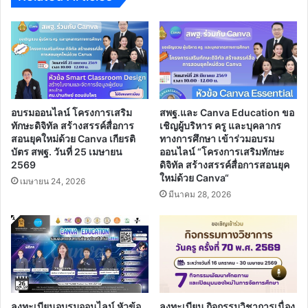
มี
ความ
จำเป็น
หรือ
เหตุ
พิเศษ​
ซึ่ง
มี
อบรมออนไลน์ โครงการเสริม
สพฐ.และ Canva Education ขอ
อัตรา
ทักษะดิจิทัล สร้างสรรค์สื่อการ
เชิญผู้บริหาร ครู และบุคลากร
ว่าง
สอนยุคใหม่ด้วย Canva เกียรติ
ทางการศึกษา เข้าร่วมอบรม
บัตร สพฐ. วันที่ 25 เมษายน
ออนไลน์ “โครงการเสริมทักษะ
จำนวน
2569
ดิจิทัล สร้างสรรค์สื่อการสอนยุค
4,428
ใหม่ด้วย Canva“
ตำแหน่ง​
เมษายน 24, 2026
มีนาคม 28, 2026
ลงทะเบียนอบรมออนไลน์ หัวข้อ
ลงทะเบียน กิจกรรมวิชาการเนื่อง