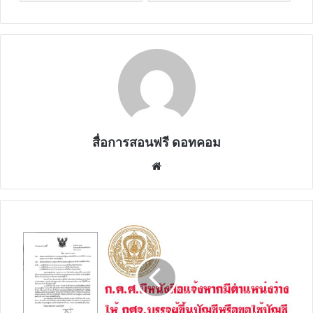
สื่อการสอนฟรี ดอทคอม
Website
ก.ค.ศ.มี
หนังสือ
แจ้ง
หาก
มี
ตำแหน่ง
ว่าง