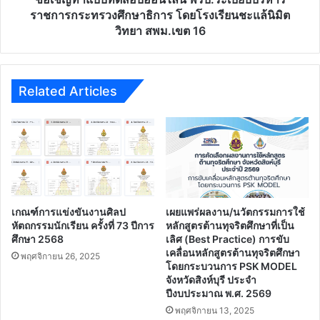
เชื้อ
ศึกษาธิการ
ราชการกระทรวงศึกษาธิการ โดยโรงเรียนชะแล้นิมิต
ไวรัส
โดย
วิทยา สพม.เขต 16
โคโรนา
โรงเรียน
2019
ชะ
(COVID-
แล้
19)
นิมิต
Related Articles
วิทยา
สพม.เขต
16
เกณฑ์การแข่งขันงานศิลป
เผยแพร่ผลงาน/นวัตกรรมการใช้
หัตถกรรมนักเรียน ครั้งที่ 73 ปีการ
หลักสูตรต้านทุจริตศึกษาที่เป็น
ศึกษา 2568
เลิศ (Best Practice) การขับ
เคลื่อนหลักสูตรต้านทุจริตศึกษา
พฤศจิกายน 26, 2025
โดยกระบวนการ PSK MODEL
จังหวัดสิงห์บุรี ประจํา
ปีงบประมาณ พ.ศ. 2569
พฤศจิกายน 13, 2025