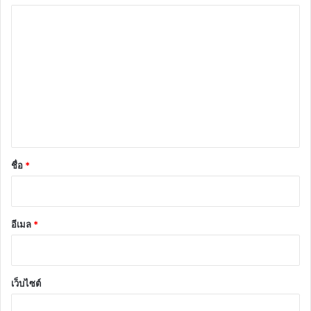
ค
ว
า
ม
เ
ห็
น
*
ชื่อ
*
อีเมล
*
เว็บไซต์