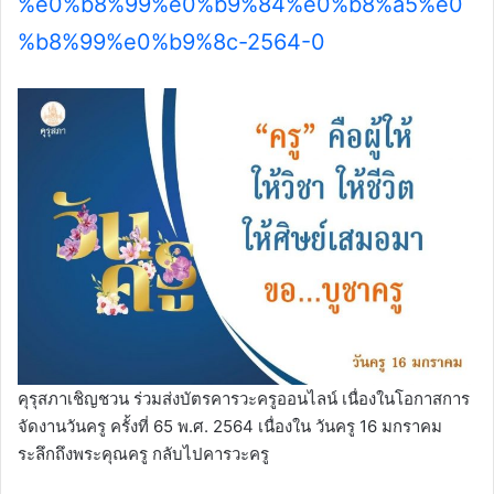
%e0%b8%99%e0%b9%84%e0%b8%a5%e0
%b8%99%e0%b9%8c-2564-0
คุรุสภาเชิญชวน ร่วมส่งบัตรคารวะครูออนไลน์ เนื่องในโอกาสการ
จัดงานวันครู ครั้งที่ 65 พ.ศ. 2564 เนื่องใน วันครู 16 มกราคม
ระลึกถึงพระคุณครู กลับไปคารวะครู