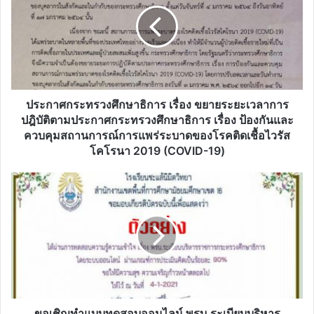
เรื่อง
ขยาย
ระยะ
เวลา
การ
ปฎิบัติ
ตาม
ประกาศกระทรวงศึกษาธิการ เรื่อง ขยายระยะเวลาการ
ประกาศ
ปฎิบัติตามประกาศกระทรวงศึกษาธิการ เรื่อง ป้องกันและ
กระทรวง
ควบคุมสถานการณ์การแพร่ระบาดของโรคติดเชื้อไวรัส
ศึกษาธิการ
โคโรนา 2019 (COVID-19)
เรื่อง
ป้องกัน
ขอ
และ
เชิญ
ควบคุม
ทำ
สถานการณ์
แบบ
การ
ทดสอบ
แพร่
ออนไลน์
ระบาด
พรบ.ระเบียบ
ของ
บริหาร
โรค
ราชการ
ติด
กระทรวง
ขอเชิญทำแบบทดสอบออนไลน์ พรบ.ระเบียบบริหาร