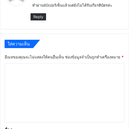
ทำผ่าน60เปอร์เซ็นเเล้วเเต่ยังไม่ได้รับเกียรติบัตรค่ะ
า
:
Reply
ใส่ความเห็น
อีเมลของคุณจะไม่แสดงให้คนอื่นเห็น
ช่องข้อมูลจำเป็นถูกทำเครื่องหมาย
*
ค
ว
า
ม
เ
ห็
น
*