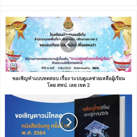
ขอ
เชิญ
ทำ
แบบ
ทดสอบ
เรื่อง
ระบบ
ดูแล
ช่วย
เหลือ
ขอเชิญทำแบบทดสอบ เรื่อง ระบบดูแลช่วยเหลือผู้เรียน
ผู้
โดย สพป. เลย เขต 2
เรียน
โดย
คุรุ
สพป.
สภา
เลย
ขอ
เขต
เชิญ
2
ดาวน์โหลด
หนังสือ
วันครู