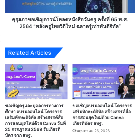
ครั้ง
ที่
65
คุรุสภาขอเชิญดาวน์โหลดหนังสือวันครู ครั้งที่ 65 พ.ศ.
พ.ศ.
2564 “พลังครูไทยวิถีใหม่ ฉลาดรู้เท่าทันดิจิทัล”
2564
“พลัง
ครูไทย
วิถี
Related Articles
ใหม่
ฉลาด
รู้
เท่า
ทัน
ดิจิทัล”
ขอเชิญครูและบุคลกกรทางการ
ขอเชิญอบรมออนไลน์ โครงการ
ศึกษา อบรมออนไลน์ โครงการ
เสริมทักษะดิจิทัล สร้างสรรค์สื่อ
เสริมทักษะดิจิทัล สร้างสรรค์สื่อ
การสอนยุคใหม่ด้วย Canva
การสอนยุคใหม่ด้วย Canva วันที่
เกียรติบัตร สพฐ.
25 กรกฎาคม 2569 รับเกียรติ
พฤษภาคม 26, 2026
บัตร จาก สพฐ.