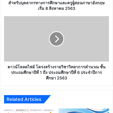
สื่อการสอนฟรี ดอทคอม
Website
ด่วน...คุณครู
เตรียม
พร้อม
การ
ทดสอบ
ทักษะ
ภาษา
อังกฤษ
สำหรับ
บุคลากร
ด่วน...คุณครูเตรียมพร้อม การทดสอบทักษะภาษาอังกฤษ
ทางการ