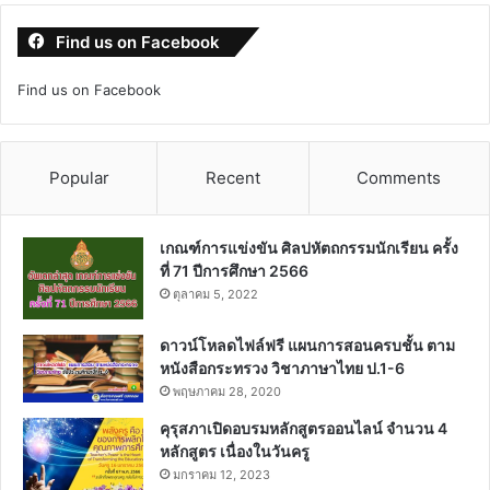
น
*
ชื่อ
*
อีเมล
*
เว็บไซต์
บันทึกชื่อ, อีเมล และชื่อเว็บไซต์ของฉันบนเบราว์เซอร์นี้ สำหรับการแสดง
ความเห็นครั้งถัดไป