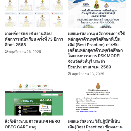
สำหรับบุคลากรทางการศึกษาและครูผู้สอนภาษาอังกฤษ
ศึกษา
เริ่ม 8 สิงหาคม 2563
และ
ครู
ดาวน์โหลด
ผู้
ไฟล์
สอน
โครงสร้าง
ภาษา
รายวิชา
อังกฤษ
วิทยาการ
เริ่ม
คำนวณ
8
ชั้น
สิงหาคม
ประถม
2563
ศึกษา
ปี
ดาวน์โหลดไฟล์ โครงสร้างรายวิชาวิทยาการคำนวณ ชั้น
ที่
ประถมศึกษาปีที่ 1 ถึง ประถมศึกษาปีที่ 6 ประจำปีการ
1
ศึกษา 2563
ถึง
ประถม
ศึกษา
ปี
Related Articles
ที่
6
ประจำ