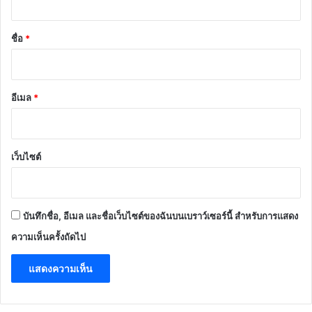
ปฐมวัย ของโรงเรียนวัดพรหม
สาคร โดยกระบวนการ “PSK
MODEL” ตามนโยบาย SS2P
โดย นายสมหมาย พลทวี ผู้อำนวย
การโรงเรียนวัดพรหมสาคร
กรกฎาคม 30, 2025
ใส่ความเห็น
อีเมลของคุณจะไม่แสดงให้คนอื่นเห็น
ช่องข้อมูลจำเป็นถูกทำเครื่องหมาย
*
ค
ว
า
ม
เ
ห็