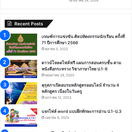
ปัญหาให้นักเรียนอ่านออกเขียน
เกียรติบัตร สพฐ.
ได้ ของครูผู้สอนวิชาภาษาไทย
พฤษภาคม 26, 2026
ระดับชั้นประถมศึกษาปีที่ 1 – 3”
ปีการศึกษา 2569 ของสำนักงาน
เขตพื้นที่การศึกษาประถมศึกษา
สิงห์บุรี
มิถุนายน 24, 2026
อบรมออนไลน์ โครงการเสริม
สพฐ.และ Canva Education
ทักษะดิจิทัล สร้างสรรค์สื่อการ
ขอเชิญผู้บริหาร ครู และบุคลากร
สอนยุคใหม่ด้วย Canva เกียรติ
ทางการศึกษา เข้าร่วมอบรม
บัตร สพฐ. วันที่ 25 เมษายน
ออนไลน์ “โครงการเสริมทักษะ
2569
ดิจิทัล สร้างสรรค์สื่อการสอนยุค
ใหม่ด้วย Canva“
เมษายน 24, 2026
มีนาคม 28, 2026