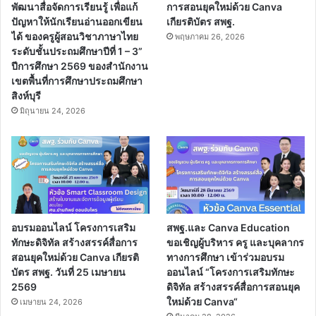
แจกไฟล์ word แบบฝึกทักษะการอ่าน ป.1-ป.3
เมษายน 6, 2020
ดาวน์โหลดไฟล์ คู่มือครูวิชาคณิตศาสตร์ ป.1 ,
ป.2 , ป.4 , ป.5 ไฟล์ PDF (มีเฉลยหนังสือแบบ
ฝึกหัดทั้งแนบท้ายของคู่มือแต่ละเล่ม)
ธันวาคม 10, 2020
Recent Tech News
เผยแพร่ผลการปฏิบัติงานที่เป็น
ขอเชิญอบรมออนไลน์ โครงการ
เลิศ Best Practices “การ
เสริมทักษะดิจิทัล สร้างสรรค์สื่อ
พัฒนาสื่อจัดการเรียนรู้ เพื่อแก้
การสอนยุคใหม่ด้วย Canva