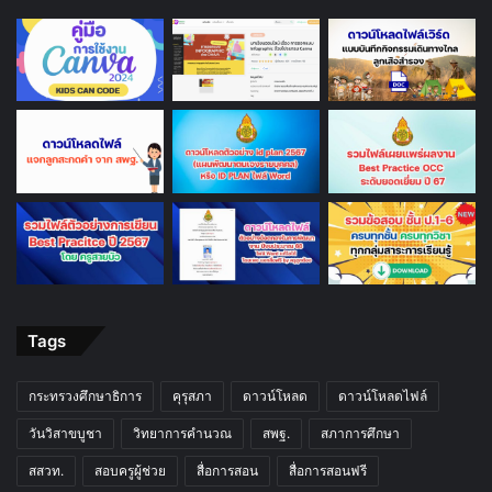
สื่อการสอนฟรี แจกฟรี สื่อการสอน แนะนำ สื่อการสอนฟรี สำหรับครู
ดาวน์โหลด ใบงาน ใบความรู้ สื่อออนไลน์ แบบฝึกหัด ข้อสอบ ทุกรายวิชา
ทุกกลุ่มสาระการเรียนรู้ บทความ เอกสารทางการศึกษา อบรมออนไลน์ เพื่อ
ให้ครูนำไปใช้เป็นในการจัดการเรียนการสอน ให้กับนักเรียนได้อย่างมี
ประสิทธิภาพ ติดตามข่าวการศึกษา ข่าวทั่วไป อัพเดททันต่อเหตุการณ์ สอบ
ครูผู้ช่วย แนวข้อสอบบรรจุครูผู้ช่วย รวมทั้งหมดไว้ที่นี่ www.สื่อการสอน
ฟรี.com เว็บไซต์เพื่อการศึกษา เพื่อพัฒนาการศึกษาไทย
กระทรวงศึกษาธิการ
คุรุสภา
ดาวน์โหลด
ดาวน์โหลดไฟล์
วันวิสาขบูชา
วิทยาการคำนวณ
สพฐ.
สภาการศึกษา
สสวท.
สอบครูผู้ช่วย
สื่อการสอน
สื่อการสอนฟรี
อบรมออนไลน์
อบรมออนไลน์ฟรี
เรียนออนไลน์
แบบทดสอบวัดความรู้ออนไลน์
แบบทดสอบออนไลน์
แผนการสอน
Last Modified Posts