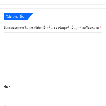
ใส่ความเห็น
อีเมลของคุณจะไม่แสดงให้คนอื่นเห็น
ช่องข้อมูลจำเป็นถูกทำเครื่องหมาย
*
ค
ว
า
ม
เ
ห็
น
*
ชื่อ
*