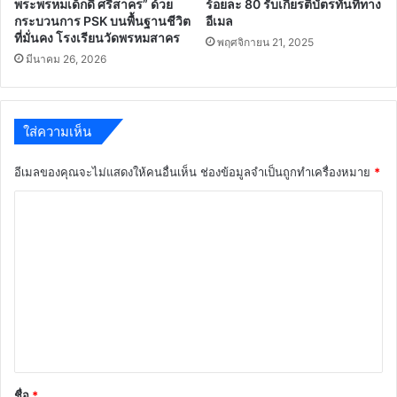
พระพรหมเด็กดี ศรีสาคร” ด้วย
ร้อยละ 80 รับเกียรติบัตรทันทีทาง
กระบวนการ PSK บนพื้นฐานชีวิต
อีเมล
ที่มั่นคง โรงเรียนวัดพรหมสาคร
พฤศจิกายน 21, 2025
มีนาคม 26, 2026
ใส่ความเห็น
อีเมลของคุณจะไม่แสดงให้คนอื่นเห็น
ช่องข้อมูลจำเป็นถูกทำเครื่องหมาย
*
ค
ว
า
ม
เ
ห็
น
*
ชื่อ
*