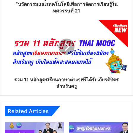
“นวัตกรรม
“นวัตกรรมและเทคโนโลยีเพื่อการจัดการเรียนรู้ใน
และ
ทศวรรษที่ 21
เทคโนโลยี
เพื่อ
รวม
การ
11
จัดการ
หลักสูตร
เรียน
เรียน
รู้
ภาษา
ใน
ต่างๆ
ทศวรรษ
ฟรี
ที่
ได้
21
รับ
เกียรติ
รวม 11 หลักสูตรเรียนภาษาต่างๆฟรีได้รับเกียรติบัตร
บัตร
สำหรับครู
สำหรับ
ครู
Related Articles