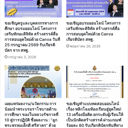
Learn
การ
เรียน
รู้
ขอเชิญครูและบุคลกกรทางการ
ขอเชิญอบรมออนไลน์ โครงการ
สู้
ศึกษา อบรมออนไลน์ โครงการ
เสริมทักษะดิจิทัล สร้างสรรค์สื่อ
ภัย
เสริมทักษะดิจิทัล สร้างสรรค์สื่อ
การสอนยุคใหม่ด้วย Canva
Covid-
การสอนยุคใหม่ด้วย Canva วันที่
เกียรติบัตร สพฐ.
25 กรกฎาคม 2569 รับเกียรติ
2019
พฤษภาคม 26, 2026
บัตร จาก สพฐ.
ด้วย
ระบบ
กรกฎาคม 3, 2026
อิเล็กทรอนิกส์
สำนักงาน
กศน.
เผยแพร่ผลงาน/นวัตกรรม การ
ขอเชิญทำแบบทดสอบออนไลน์
น้อมนำพระบรมราโชบายด้าน
เรื่อง พลิกโฉมห้องเรียนสู่ยุคใหม่:
การศึกษา ของในหลวงรัชกาลที่
13 เครื่องมือคิด ยกระดับผู้เรียนให้
10 สู่การปฏิบัติ ชื่อผลงาน : “ลูก
เป็นนักคิดสร้างสรรค์ ผ่านเกณฑ์
พระพรหมเด็กดี ศรีสาคร” ด้วย
ร้อยละ 80 รับเกียรติบัตรทันทีทาง