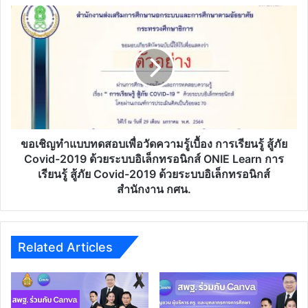
บริหาร
ขอ
จัดการ
เชิญ
ขยะ
ทำ
ตาม
แบบ
หลัก
ทดสอบ
3
เพื่อ
Rs
วัด
ความ
รู้
เบื้อง
ขอเชิญทำแบบทดสอบเพื่อวัดความรู้เบื้อง การเรียนรู้ สู้ภัย
การ
Covid-2019 ด้วยระบบอิเล็กทรอนิกส์ ONIE Learn การ
เรียน
เรียนรู้ สู้ภัย Covid-2019 ด้วยระบบอิเล็กทรอนิกส์
รู้
สำนักงาน กศน.
สู้
ภัย
Covid-
2019
Related Articles
ด้วย
ระบบ
อิเล็กทรอนิกส์
ONIE