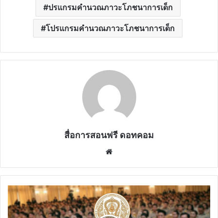
ปรแกรมคำนวณภาวะโภชนาการเด็ก
โปรแกรมคำนวณภาวะโภชนาการเด็ก
สื่อการสอนฟรี ดอทคอม
Website
ก.ค.ศ.เคาะ
เกณฑ์
วิทยฐานะ