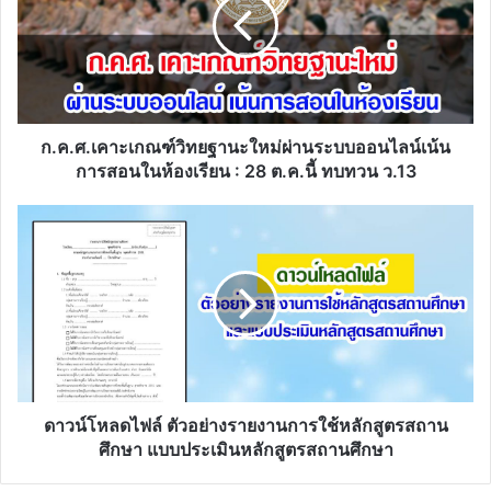
ใหม่
ผ่าน
ระบบ
ออนไลน์
เน้น
การ
สอน
ก.ค.ศ.เคาะเกณฑ์วิทยฐานะใหม่ผ่านระบบออนไลน์เน้น
ใน
การสอนในห้องเรียน : 28 ต.ค.นี้ ทบทวน ว.13
ห้องเรียน
:
ดาวน์โหลด
28
ไฟล์
ต.ค.นี้
ตัวอย่าง
ทบทวน
รายงาน
ว.13
การ
ใช้
หลักสูตร
สถาน
ศึกษา
แบบ
ดาวน์โหลดไฟล์ ตัวอย่างรายงานการใช้หลักสูตรสถาน
ประเมิน
ศึกษา แบบประเมินหลักสูตรสถานศึกษา
หลักสูตร
สถาน