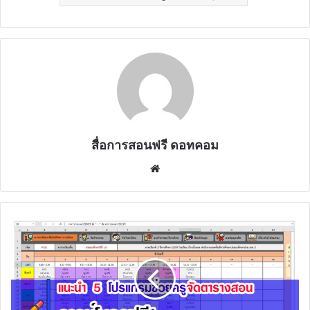
สื่อการสอนฟรี ดอทคอม
Website
แนะนำ
5
โปรแกรม
ช่วย
ครู
จัด