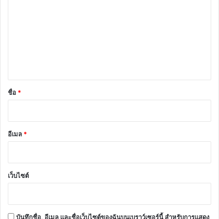
ว
า
ม
เ
ห็
น
*
ชื่อ
*
อีเมล
*
เว็บไซต์
บันทึกชื่อ, อีเมล และชื่อเว็บไซต์ของฉันบนเบราว์เซอร์นี้ สำหรับการแสดง