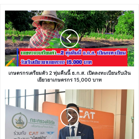
เกษตรกร
เตรียม
ตัว
2
ทุ่ม
คืน
นี้
ธ.ก.ส.
เปิด
ลง
เกษตรกรเตรียมตัว 2 ทุ่มคืนนี้ ธ.ก.ส. เปิดลงทะเบียนรับเงิน
ทะเบียน
เยียวยาเกษตรกร 15,000 บาท
รับ
เงิน
“เน็ต
เยียวยา
อยู่
เกษตรกร
บ้าน”
15,000
ใช้
บาท
ฟรี
!
3
เดือน