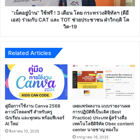
โดย
กระ
“เน็ตอยู่บ้าน” ใช้ฟรี ! 3 เดือน โดย กระทรวงดิจิทัลฯ (ดีอี
ทร
เอส) ร่วมกับ CAT และ TOT ช่วยประชาชน ฝ่าวิกฤติ โค
วง
วิด-19
ดิจิทัลฯ
(ดี
อี
เอส)
Related Articles
ร่วม
กับ
CAT
และ
TOT
ช่วย
ประชาชน
ฝ่า
คู่มือการใช้งาน Canva 2568
เผยแพร่ผลงาน แบบรายงานผล
วิกฤติ
ดาวน์โหลดฟรี สำหรับครู
การปฏิบัติที่เป็นเลิศ (Best
โค
นักเรียน และทุกคน พร้อมฟีเจอร์
Practice) ประเภท ผู้สร้างสื่อ
AI ใหม่
เทคโนโลยีดิจิทัล Obec content
วิด-19
center นายชาญ ทองใบ
สิงหาคม 10, 2025
กรกฎาคม 16, 2025