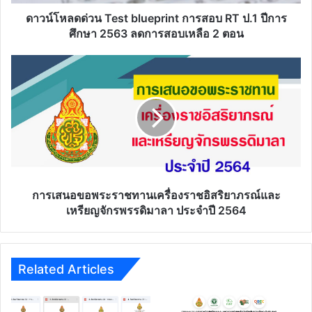
ปี
การ
ดาวน์โหลดด่วน Test blueprint การสอบ RT ป.1 ปีการ
ศึกษา
ศึกษา 2563 ลดการสอบเหลือ 2 ตอน
2563
ลด
การ
การ
เสนอ
สอบ
ขอ
เหลือ
พระราชทาน
2
เครื่อง
ตอน
ราช
อิสริยาภรณ์
และ
เหรียญ
จักรพรรดิ
การเสนอขอพระราชทานเครื่องราชอิสริยาภรณ์และ
มาลา
เหรียญจักรพรรดิมาลา ประจำปี 2564
ประจำ
ปี
2564
Related Articles