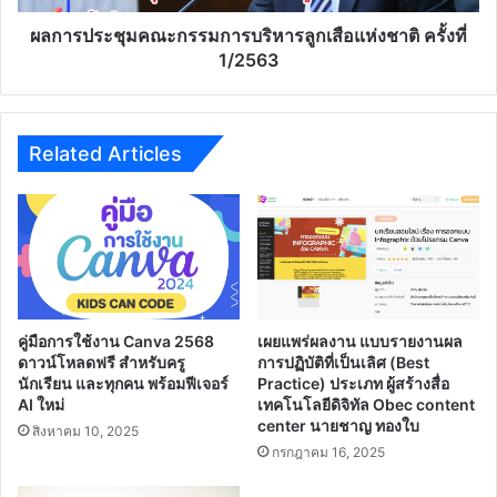
ช่วย
แห่ง
ประชาชน
ชาติ
ผลการประชุมคณะกรรมการบริหารลูกเสือแห่งชาติ ครั้งที่
ฝ่า
ครั้ง
1/2563
วิกฤติ
ที่
โค
1/2563
วิด-19
Related Articles
คู่มือการใช้งาน Canva 2568
เผยแพร่ผลงาน แบบรายงานผล
ดาวน์โหลดฟรี สำหรับครู
การปฏิบัติที่เป็นเลิศ (Best
นักเรียน และทุกคน พร้อมฟีเจอร์
Practice) ประเภท ผู้สร้างสื่อ
AI ใหม่
เทคโนโลยีดิจิทัล Obec content
center นายชาญ ทองใบ
สิงหาคม 10, 2025
กรกฎาคม 16, 2025