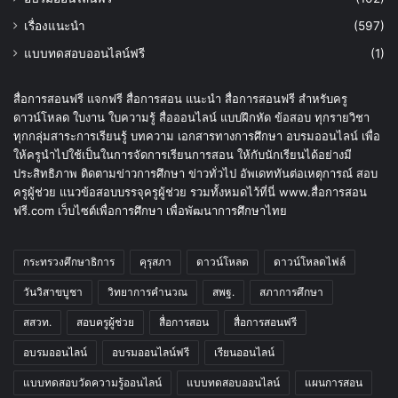
เรื่องแนะนำ
(597)
แบบทดสอบออนไลน์ฟรี
(1)
สื่อการสอนฟรี แจกฟรี สื่อการสอน แนะนำ สื่อการสอนฟรี สำหรับครู
ดาวน์โหลด ใบงาน ใบความรู้ สื่อออนไลน์ แบบฝึกหัด ข้อสอบ ทุกรายวิชา
ทุกกลุ่มสาระการเรียนรู้ บทความ เอกสารทางการศึกษา อบรมออนไลน์ เพื่อ
ให้ครูนำไปใช้เป็นในการจัดการเรียนการสอน ให้กับนักเรียนได้อย่างมี
ประสิทธิภาพ ติดตามข่าวการศึกษา ข่าวทั่วไป อัพเดททันต่อเหตุการณ์ สอบ
ครูผู้ช่วย แนวข้อสอบบรรจุครูผู้ช่วย รวมทั้งหมดไว้ที่นี่ www.สื่อการสอน
ฟรี.com เว็บไซต์เพื่อการศึกษา เพื่อพัฒนาการศึกษาไทย
กระทรวงศึกษาธิการ
คุรุสภา
ดาวน์โหลด
ดาวน์โหลดไฟล์
วันวิสาขบูชา
วิทยาการคำนวณ
สพฐ.
สภาการศึกษา
สสวท.
สอบครูผู้ช่วย
สื่อการสอน
สื่อการสอนฟรี
อบรมออนไลน์
อบรมออนไลน์ฟรี
เรียนออนไลน์
แบบทดสอบวัดความรู้ออนไลน์
แบบทดสอบออนไลน์
แผนการสอน