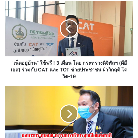
“เน็ต
อยู่
บ้าน”
ใช้
ฟรี
!
3
เดือน
โดย
กระ
“เน็ตอยู่บ้าน” ใช้ฟรี ! 3 เดือน โดย กระทรวงดิจิทัลฯ (ดีอี
ทร
เอส) ร่วมกับ CAT และ TOT ช่วยประชาชน ฝ่าวิกฤติ โค
วง
วิด-19
ดิจิทัลฯ
(ดี
ผล
อี
การ
เอส)
ประชุม
ร่วม
คณะ
กับ
กรรมการ
CAT
บริหาร
และ
ลูก
TOT
เสือ