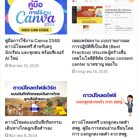
ตาม
หลัก
เกณฑ์
ว21
และ
ตัวอย่าง
คู่มือการใช้งาน Canva 2568
เผยแพร่ผลงาน แบบรายงานผล
การ
ดาวน์โหลดฟรี สำหรับครู
การปฏิบัติที่เป็นเลิศ (Best
ทำ
นักเรียน และทุกคน พร้อมฟีเจอร์
Practice) ประเภท ผู้สร้างสื่อ
AI ใหม่
เทคโนโลยีดิจิทัล Obec content
เอกสาร
center นายชาญ ทองใบ
ที่
สิงหาคม 10, 2025
เกี่ยวข้อง
กรกฎาคม 16, 2025
ดาวน์โหลดแบบบันทึกกิจกรรม
ดาวน์โหลดฟรี แจกลูกสะกดคำ
เดินทางไกลลูกเสือสำรอง
สพฐ. คู่มือ การสอนอ่านเขียนโดย
การ แจกลูกสะกดคำ จาก สพฐ.
ธันวาคม 6, 2024