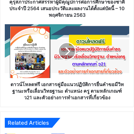
ศึกษา
คุรุสภาประกาศสรรหาผู้มีคุณูปการต่อการศึกษาของชาติ
ของ
ประจำปี 2564 เสนอประวัติและผลงานได้ตั้งแต่บัดนี้ – 10
ชาติ
พฤศจิกายน 2563
ประจำ
ปี
ดาวน์โหลด
2564
ฟรี
เสนอ
เอกสาร
ประวัติ
คู่มือ
และ
แนว
ผล
ปฏิบัติ
งาน
การ
ได้
ยื่น
ตั้งแต่
คำขอ
บัดนี้
มี
ดาวน์โหลดฟรี เอกสารคู่มือแนวปฏิบัติการยื่นคำขอมีวิท
–
วิ
ฐานะหรือเลื่อนวิทยฐานะ ตำแหน่ง ครู ตามหลักเกณฑ์
10
ท
ว21 และตัวอย่างการทำเอกสารที่เกี่ยวข้อง
พฤศจิกายน
ฐานะ
2563
หรือ
เลื่อน
วิทยฐานะ
Related Articles
ตำแหน่ง
ครู