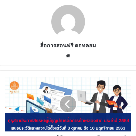
สื่อการสอนฟรี ดอทคอม
Website
คุรุ
สภา
ประกาศ
สรรหา
ผู้
มี
คุณูปการ
ต่อ
การ