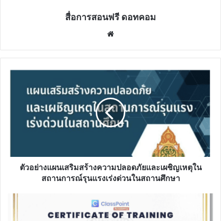
สื่อการสอนฟรี ดอทคอม
Website
ตัวอย่าง
แผน
เสริม
สร้าง
ความ
ปลอดภัย
และ
เผชิญ
เหตุ
ใน
ตัวอย่างแผนเสริมสร้างความปลอดภัยและเผชิญเหตุใน
สถานการณ์
สถานการณ์รุนแรงเร่งด่วนในสถานศึกษา
รุนแรง
เร่ง
แบบ
ด่วน
ประเมิน
ใน
รับ