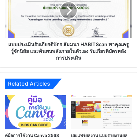
สถาน
เกียรติ
ศึกษา
บัตร
สัมมนา
HABITScan
พา
คุณครู
รู้จัก
แบบประเมินรับเกียรติบัตร สัมมนา HABITScan พาคุณครู
นิสัย
รู้จักนิสัย และค้นพบพลังภายในตัวเอง รับเกียรติบัตรหลัง
และ
การประเมิน
ค้น
พบ
พลัง
ภายใน
Related Articles
ตัว
เอง
รับ
เกียรติ
บัตร
หลัง
การ
ประเมิน
คู่มือการใช้งาน Canva 2568
เผยแพร่ผลงาน แบบรายงานผล