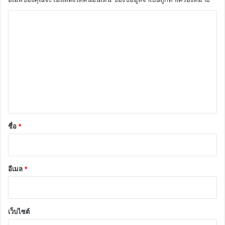
ค
ว
า
ม
เ
ห็
น
*
ชื่อ
*
อีเมล
*
เว็บไซต์