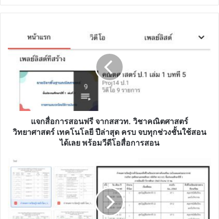
แจก
สื่อ
การ
สอน
ฟรี
จาก
สสวท.
วิชา
คณิตศาสตร์
วิทยาศาสตร์
แจกสื่อการสอนฟรี จากสสวท. วิชาคณิตศาสตร์
เทคโนโลยี
วิทยาศาสตร์ เทคโนโลยี ปีล่าสุด ครบ จบทุกช่วงชั้นใช้สอน
ปี
ได้เลย พร้อมวีดีโอสื่อการสอน
ล่าสุด
ครบ
ดาวน์โหลด
จบ
ไฟล์
ทุก
กำหนดการ
ช่วง
เรียน
ชั้น
รู้
ใช้
ราย