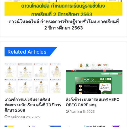
สอน
ชั่วโมง
ได้
ภาค
เลย
เรียน
พร้อม
ที่
ดาวน์โหลดไฟล์ กำหนดการเรียนรู้รายชั่วโมง ภาคเรียนที่
วีดีโอ
2
2 ปีการศึกษา 2563
สื่อ
ปี
การ
การ
สอน
ศึกษา
2563
Related Articles
เกณฑ์การแข่งขันงานศิลป
ลิงก์เข้าระบบสารสนเทศ HERO
หัตถกรรมนักเรียน ครั้งที่ 73 ปีการ
OBEC CARE สพฐ.
ศึกษา 2568
กันยายน 5, 2025
พฤศจิกายน 26, 2025