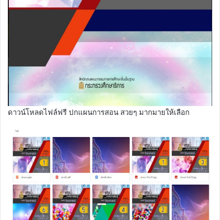
ดาวน์โหลดไฟล์ฟรี ปกแผนการสอน สวยๆ มากมายให้เลือก