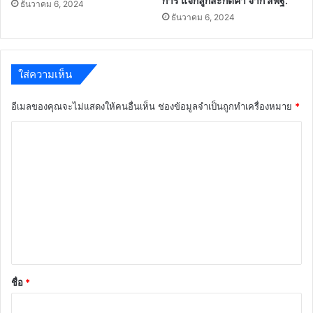
การ แจกลูกสะกดคำ จาก สพฐ.
ธันวาคม 6, 2024
ธันวาคม 6, 2024
ใส่ความเห็น
อีเมลของคุณจะไม่แสดงให้คนอื่นเห็น
ช่องข้อมูลจำเป็นถูกทำเครื่องหมาย
*
ค
ว
า
ม
เ
ห็
น
*
ชื่อ
*