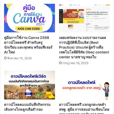
ผู้
สอน) (กรณี
ปกติ)
ประจำ
ปี
๒๕๖๖
เครดิต
คู่มือการใช้งาน Canva 2568
เผยแพร่ผลงาน แบบรายงานผล
ไฟล์
ดาวน์โหลดฟรี สำหรับครู
การปฏิบัติที่เป็นเลิศ (Best
นาย
นักเรียน และทุกคน พร้อมฟีเจอร์
Practice) ประเภท ผู้สร้างสื่อ
ประวิทย์
AI ใหม่
เทคโนโลยีดิจิทัล Obec content
center นายชาญ ทองใบ
พันธ์
สิงหาคม 10, 2025
ศรี
กรกฎาคม 16, 2025
ตำแหน่ง
ครู
โรงเรียน
อนุบาล
วัด
อ่างทอง
ดาวน์โหลดแบบบันทึกกิจกรรม
ดาวน์โหลดฟรี แจกลูกสะกดคำ
เดินทางไกลลูกเสือสำรอง
สพฐ. คู่มือ การสอนอ่านเขียนโดย