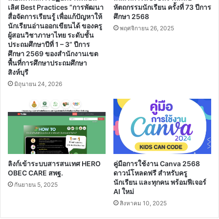
ตุลาคม
เลิศ Best Practices “การพัฒนา
หัตถกรรมนักเรียน ครั้งที่ 73 ปีการ
2566
สื่อจัดการเรียนรู้ เพื่อแก้ปัญหาให้
ศึกษา 2568
โดย
นักเรียนอ่านออกเขียนได้ ของครู
พฤศจิกายน 26, 2025
ผู้สอนวิชาภาษาไทย ระดับชั้น
คณะ
ประถมศึกษาปีที่ 1 – 3” ปีการ
ศึกษา
ศึกษา 2569 ของสำนักงานเขต
ศาสตร์
พื้นที่การศึกษาประถมศึกษา
มหาวิทยาลัย
สิงห์บุรี
บูรพา
มิถุนายน 24, 2026
ลิงก์เข้าระบบสารสนเทศ HERO
คู่มือการใช้งาน Canva 2568
OBEC CARE สพฐ.
ดาวน์โหลดฟรี สำหรับครู
นักเรียน และทุกคน พร้อมฟีเจอร์
กันยายน 5, 2025
AI ใหม่
สิงหาคม 10, 2025