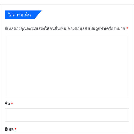
ใส่ความเห็น
อีเมลของคุณจะไม่แสดงให้คนอื่นเห็น
ช่องข้อมูลจำเป็นถูกทำเครื่องหมาย
*
ค
ว
า
ม
เ
ห็
น
*
ชื่อ
*
อีเมล
*