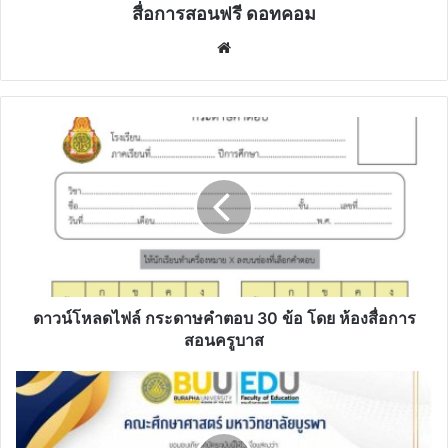
สื่อการสอนฟรี ดอทคอม
Website
ดาวน์โหลด
ไฟล์
กระดาษ
คำ
ตอบ
30
ข้อ
โดย
ห้อง
สื่อ
ดาวน์โหลดไฟล์ กระดาษคำตอบ 30 ข้อ โดย ห้องสื่อการ
การ
สอนครูบาส
สอน
ครู
ลิงก์
บาส
แบบ
ประเมิน
รับ