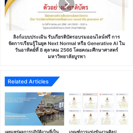
เกียรติ
บัตร
อบรม
ออนไลน์
ฟรี
การ
ลิงก์แบบประเมิน รับเกียรติบัตรอบรมออนไลน์ฟรี การ
จัดการ
จัดการเรียนรู้ในยุค Next Normal หรือ Generative AI ใน
เรียน
วันอาทิตย์ที่ 8 ตุลาคม 2566 โดยคณะศึกษาศาสตร์
รู้
มหาวิทยาลัยบูรพา
ใน
ยุค
Next
Normal
Related Articles
หรือ
Generative
AI
ใน
วัน
อาทิตย์
ที่
8
เผยแพร่ผลการปฏิบัติงานที่เป็น
เกณฑ์การแข่งขันงานศิลป