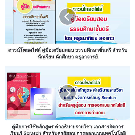
คู่มือ
เตรียม
สอบ
ธรรม
ศึกษา
ชั้น
ตรี
สำหรับ
ดาวน์โหลดไฟล์ คู่มือเตรียมสอบ ธรรมศึกษาชั้นตรี สำหรับ
นักเรียน
นักเรียน นักศึกษา ครูอาจารย์
นักศึกษา
ครู
คู่มือ
อาจารย์
การ
ใช้
หลักสูตร
คำ
อธิบาย
รายวิชา
เอกสาร
จัดการ
เรียน
คู่มือการใช้หลักสูตร คำอธิบายรายวิชา เอกสารจัดการ
รู้
เรียนรู้ Scratch สำหรับครูผู้สอน การออกแบบเทคโนโลยี