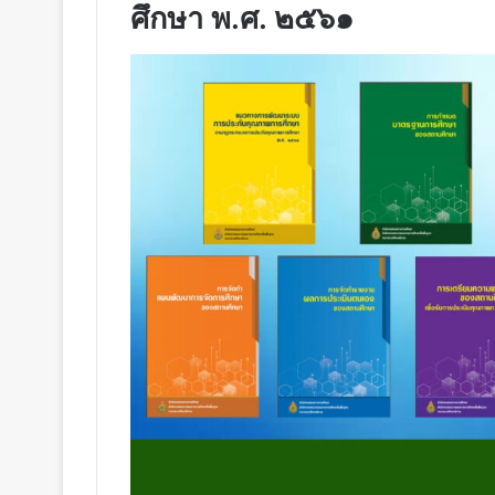
ศึกษา พ.ศ. ๒๕๖๑