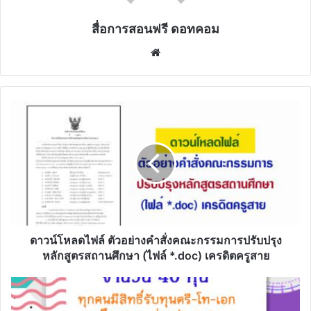
สื่อการสอนฟรี ดอทคอม
Website
ดาวน์โหลด
ไฟล์
ตัวอย่าง
คำ
สั่ง
คณะ
กรรมการ
ปรับปรุง
หลักสูตร
สถาน
ดาวน์โหลดไฟล์ ตัวอย่างคำสั่งคณะกรรมการปรับปรุง
ศึกษา
หลักสูตรสถานศึกษา (ไฟล์ *.doc) เครดิตครูสาย
(ไฟล์
*.doc)
ทุน
เครดิต
การ
ครู