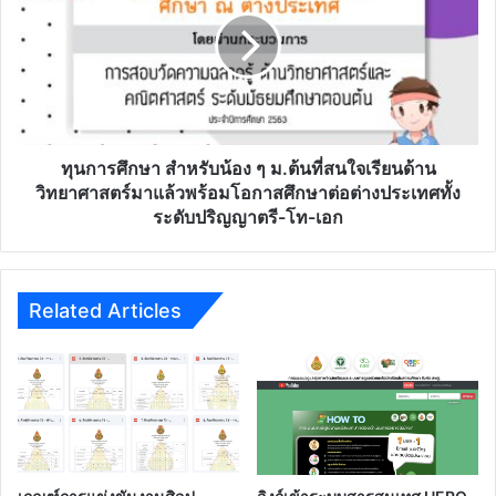
ศึกษา
สาย
สำหรับ
น้อง
ๆ
ม.ต้น
ที่
สนใจ
เรียน
ทุนการศึกษา สำหรับน้อง ๆ ม.ต้นที่สนใจเรียนด้าน
ด้าน
วิทยาศาสตร์มาแล้วพร้อมโอกาสศึกษาต่อต่างประเทศทั้ง
วิทยาศาสตร์
ระดับปริญญาตรี-โท-เอก
มา
แล้ว
พร้อม
โอกาส
Related Articles
ศึกษา
ต่อ
ต่าง
ประเทศ
ทั้ง
ระดับ
ปริญญา
ตรี-