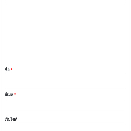
ค
ว
า
ม
เ
ห็
น
*
ชื่อ
*
อีเมล
*
เว็บไซต์