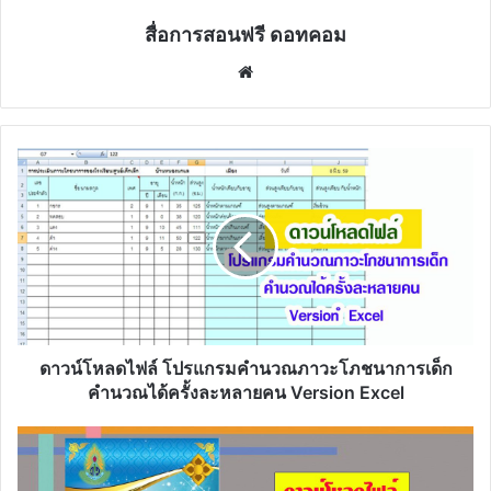
สื่อการสอนฟรี ดอทคอม
Website
ดาวน์โหลด
ไฟล์
โปรแกรม
คำนวณ
ภาวะ
โภชนาการ
เด็ก
คำนวณ
ได้
ครั้ง
ดาวน์โหลดไฟล์ โปรแกรมคำนวณภาวะโภชนาการเด็ก
ละ
คำนวณได้ครั้งละหลายคน Version Excel
หลาย
คน
ดาวน์โหลด
Version
ไฟล์
Excel
เอกสาร