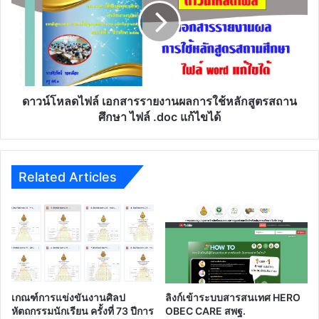
รายงาน
ผล
การ
ใช้
หลักสูตร
สถาน
ศึกษา
ดาวน์โหลดไฟล์ เอกสารรายงานผลการใช้หลักสูตรสถาน
ไฟล์
ศึกษา ไฟล์ .doc แก้ไขได้
.doc
แก้ไข
ได้
Related Articles
เกณฑ์การแข่งขันงานศิลป
ลิงก์เข้าระบบสารสนเทศ HERO
หัตถกรรมนักเรียน ครั้งที่ 73 ปีการ
OBEC CARE สพฐ.