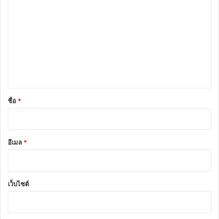
ว
า
ม
เ
ห็
น
*
ชื่อ
*
อีเมล
*
เว็บไซต์