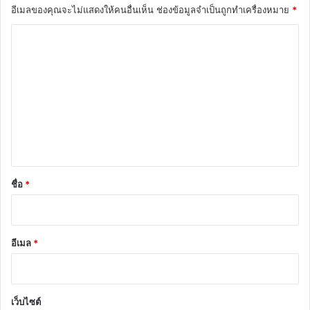
อีเมลของคุณจะไม่แสดงให้คนอื่นเห็น
ช่องข้อมูลจำเป็นถูกทำเครื่องหมาย
*
ค
ว
า
ม
เ
ห็
น
*
ชื่อ
*
อีเมล
*
เว็บไซต์