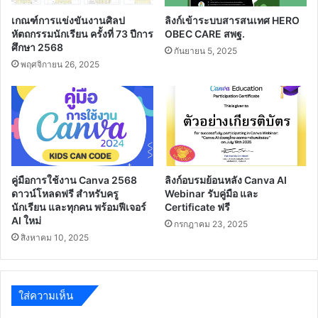
17
มหา
เกณฑ์การแข่งขันงานศิลป
ลิงก์เข้าระบบสารสนเทศ HERO
ธันวาคม
ภูมิพล
หัตถกรรมนักเรียน ครั้งที่ 73 ปีการ
OBEC CARE สพฐ.
2563
อดุลย
ศึกษา 2568
กันยายน 5, 2025
เดช
พฤศจิกายน 26, 2025
มหาราช
บรม
นาถ
บพิตร
คู่มือการใช้งาน Canva 2568
ลิงก์อบรมย้อนหลัง Canva AI
ดาวน์โหลดฟรี สำหรับครู
Webinar รับคู่มือ และ
นักเรียน และทุกคน พร้อมฟีเจอร์
Certificate ฟรี
AI ใหม่
กรกฎาคม 23, 2025
สิงหาคม 10, 2025
ใส่ความเห็น