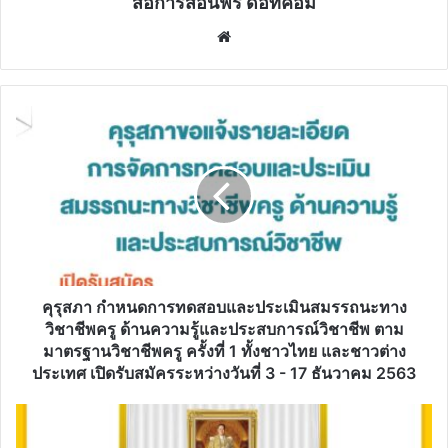
สื่อการสอนฟรี ดอทคอม
Website
คุรุ
สภา
กำหนดการ
ทดสอบ
และ
ประเมิน
สมรรถนะ
ทาง
วิชาชีพ
ครู
คุรุสภา กำหนดการทดสอบและประเมินสมรรถนะทาง
ด้าน
วิชาชีพครู ด้านความรู้และประสบการณ์วิชาชีพ ตาม
ความ
มาตรฐานวิชาชีพครู ครั้งที่ 1 ทั้งชาวไทย และชาวต่าง
รู้
ประเทศ เปิดรับสมัครระหว่างวันที่ 3 - 17 ธันวาคม 2563
และ
ประสบการณ์
ขอ
วิชาชีพ
เชิญ