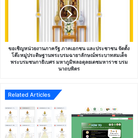
ตาม
หน่วย
มาตรฐาน
งาน
วิชาชีพ
ภาค
ครู
รัฐ
ครั้ง
ภาค
ที่
เอกชน
1
และ
ทั้ง
ประชาชน
ขอเชิญหน่วยงานภาครัฐ ภาคเอกชน และประชาชน จัดตั้ง
ชาว
จัด
โต๊ะหมู่ประดิษฐานพระบรมฉายาลักษณ์พระบาทสมเด็จ
ไทย
ตั้ง
พระบรมชนกาธิเบศร มหาภูมิพลอดุลยเดชมหาราช บรม
และ
โต๊ะ
นาถบพิตร
ชาว
หมู่
ต่าง
ประดิษฐาน
ประเทศ
พระบรม
เปิด
ฉายาลักษณ์
Related Articles
รับ
พระบาท
สมัคร
สมเด็จ
ระหว่าง
พระบรม
วัน
ชน
ที่
กา
3
ธิเบ
-
ศร