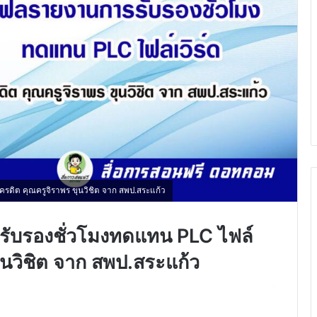
รดิต คุณครูจิราพร ขุนวิชิต จาก สพป.สระแก้ว
รับรองชั่วโมงทดแทน PLC ไฟล์
ขุนวิชิต จาก สพป.สระแก้ว