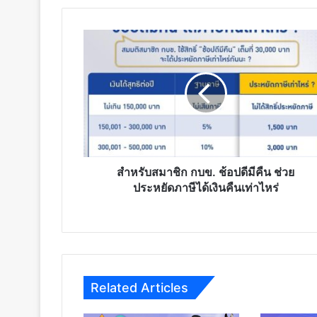
สำหรับ
สมาชิก
กบข.
ช้อ
ปดี
มี
คืน
ช่วย
ประหยัด
ภาษี
สำหรับสมาชิก กบข. ช้อปดีมีคืน ช่วย
ได้
ประหยัดภาษีได้เงินคืนเท่าไหร่
เงิน
คืน
เท่า
ไหร่
Related Articles