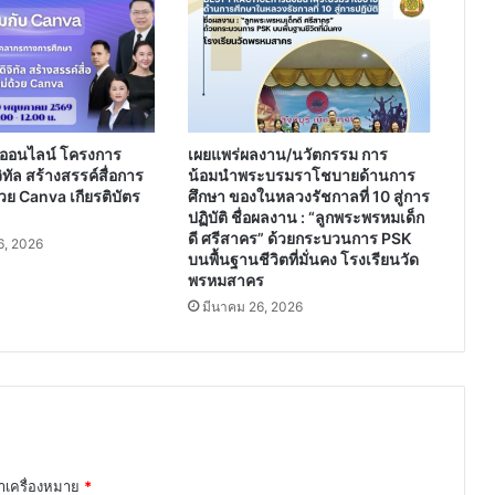
ฝึกหัด
ทั้ง
แนบ
ท้าย
ของ
คู่มือ
แต่ละ
ออนไลน์ โครงการ
เผยแพร่ผลงาน/นวัตกรรม การ
เล่ม)
ิทัล สร้างสรรค์สื่อการ
น้อมนำพระบรมราโชบายด้านการ
วย Canva เกียรติบัตร
ศึกษา ของในหลวงรัชกาลที่ 10 สู่การ
ปฏิบัติ ชื่อผลงาน : “ลูกพระพรหมเด็ก
ดี ศรีสาคร” ด้วยกระบวนการ PSK
, 2026
บนพื้นฐานชีวิตที่มั่นคง โรงเรียนวัด
พรหมสาคร
มีนาคม 26, 2026
ทำเครื่องหมาย
*