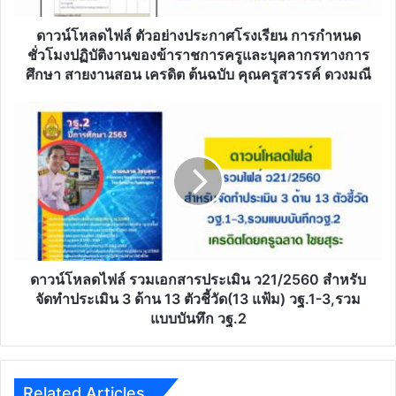
ปฏิบัติ
งาน
ดาวน์โหลดไฟล์ ตัวอย่างประกาศโรงเรียน การกำหนด
ของ
ชั่วโมงปฏิบัติงานของข้าราชการครูและบุคลากรทางการ
ข้าราชการ
ศึกษา สายงานสอน เครดิต ต้นฉบับ คุณครูสวรรค์ ดวงมณี
ครู
และ
ดาวน์โหลด
บุคลากร
ไฟล์
ทางการ
รวม
ศึกษา
เอกสาร
สาย
ประเมิน
งาน
ว21/2560
สอน
สำหรับ
เครดิต
จัด
ต้นฉบับ
ทำ
คุณครู
ประเมิน​
ดาวน์โหลดไฟล์ รวมเอกสารประเมิน ว21/2560 สำหรับ
สวรรค์
จัดทำประเมิน​ ​3 ด้าน​ 13​ ตัวชี้วัด(13​ แฟ้ม)​ วฐ.1-3,รวม
ดวงมณี
3
แบบบันทึก วฐ.2
ด้าน​
13​
ตัว
ชี้
Related Articles