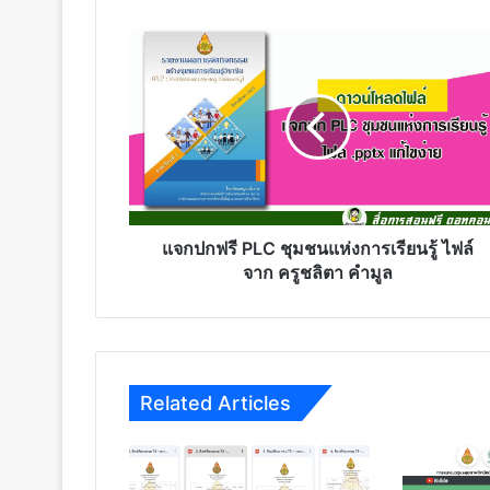
แจก
ปก
ฟรี
PLC
ชุมชน
แห่ง
การ
เรียน
รู้
ไฟล์
แจกปกฟรี PLC ชุมชนแห่งการเรียนรู้ ไฟล์
จาก
จาก ครูชลิตา คำมูล
ครู
ชลิ
ตา
คำมูล
Related Articles